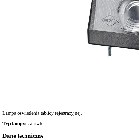
Wykorzystujemy pliki cookie do
witrynie. Informacje o tym, j
Partnerzy mogą połączyć te in
Niezbędne
Niezbędne pliki cookie mają k
nich. Te pliki cookie nie prze
Lampa oświetlenia tablicy rejestracyjnej.
Preferencje
Typ lampy:
żarówka
Pliki cookie dotyczące prefere
preferowany język lub region,
Dane techniczne