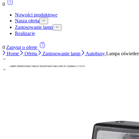
0
Nowości produktowe
Nasza oferta
Zastosowanie lamp
Realizacje
0
Zapytaj o ofertę
Home
Oferta
Zastosowanie lamp
Autobusy
Lampa oświetleni