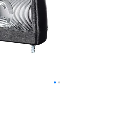
 spersonalizowania treści i reklam, aby oferować funkcje społecznościowe i a
ak korzystasz z naszej witryny, udostępniamy partnerom społecznościowym, re
formacje z innymi danymi otrzymanymi od Ciebie lub uzyskanymi podczas korzy
luczowe znaczenie dla podstawowych funkcji witryny i witryna nie będzie dzia
chowują żadnych danych umożliwiających identyfikację osoby.
ncji umożliwiają stronie zapamiętanie informacji, które zmieniają wygląd lub f
 w którym znajduje się użytkownik.