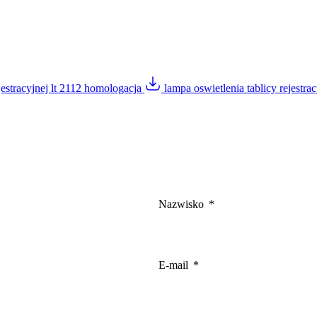
ejestracyjnej lt 2112 homologacja
lampa oswietlenia tablicy rejestr
Nazwisko
E-mail