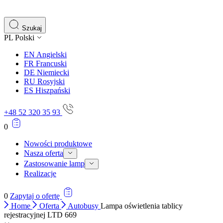
gromadząc i zgłaszając anonimowe informacje.
Marketing
Szukaj
PL
Polski
Marketingowe pliki cookie stosowane są w celu śledzenia 
istotne i interesujące dla poszczególnych użytkowników 
EN
Angielski
FR
Francuski
DE
Niemiecki
Nieklasyfikowane
RU
Rosyjski
ES
Hiszpański
Nieklasyfikowane pliki cookie, to pliki, które są w proce
+48 52 320 35 93
0
Nowości produktowe
Nasza oferta
Zastosowanie lamp
Realizacje
0
Zapytaj o ofertę
Home
Oferta
Autobusy
Lampa oświetlenia tablicy
rejestracyjnej LTD 669