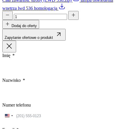
Cała zawartość strony (LWD 536.zip)
lampa oswietlenia
wnetrza lwd 536 homologacja
Dodaj do oferty
Zapytanie ofertowe o produkt
Imię
Nazwisko
Numer telefonu
United
States
+1