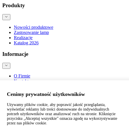
Produkty
Nowości produktowe
Zastosowanie lamp
Realizacje
Katalog 2026
Informacje
O Firmie
Kontakt
Blog
Bezpieczeństwo produktów
Cenimy prywatność użytkowników
Używamy plików cookie, aby poprawić jakość przeglądania,
wyświetlać reklamy lub treści dostosowane do indywidualnych
potrzeb użytkowników oraz analizować ruch na stronie. Kliknięcie
przycisku „Akceptuj wszystkie” oznacza zgodę na wykorzystywanie
©
webtom.pl
przez nas plików cookie.