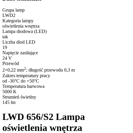
Grupa lamp
LWD2
Kategoria lampy
oświetlenia wnętrza
Lampa diodowa (LED)
tak
Liczba diod LED
19
Napięcie zasilające
24 V
Przewód
2
2×0,22 mm
; długość przewodu 0,3 m
Zakres temperatury pracy
od -30°C do +50°C
Temperatura barwowa
5000 K
Strumień świetlny
145 lm
LWD 656/S2
Lampa
oświetlenia wnętrza