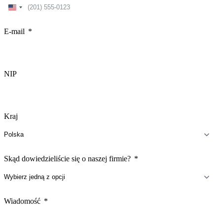
United
States
+1
E-mail
NIP
Kraj
Skąd dowiedzieliście się o naszej firmie?
Wiadomość