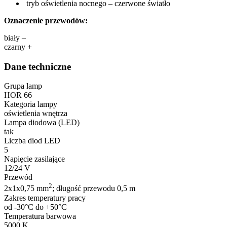
tryb oświetlenia nocnego – czerwone światło
Oznaczenie przewodów:
biały –
czarny +
Dane techniczne
Grupa lamp
HOR 66
Kategoria lampy
oświetlenia wnętrza
Lampa diodowa (LED)
tak
Liczba diod LED
5
Napięcie zasilające
12/24 V
Przewód
2
2x1x0,75 mm
; długość przewodu 0,5 m
Zakres temperatury pracy
od -30°C do +50°C
Temperatura barwowa
5000 K