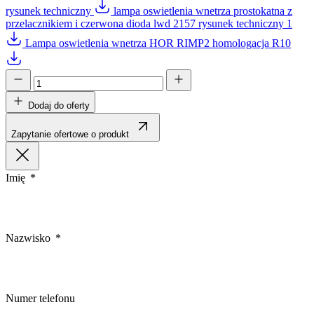
rysunek techniczny
lampa oswietlenia wnetrza prostokatna z
przelacznikiem i czerwona dioda lwd 2157 rysunek techniczny 1
Lampa oswietlenia wnetrza HOR RIMP2 homologacja R10
Dodaj do oferty
Zapytanie ofertowe o produkt
Imię
Nazwisko
Numer telefonu