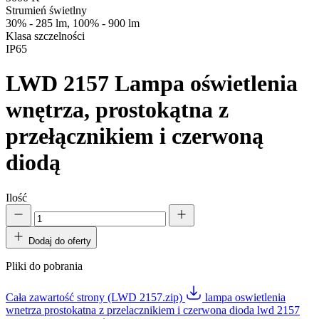
Strumień świetlny
30% - 285 lm, 100% - 900 lm
Klasa szczelności
IP65
LWD 2157
Lampa oświetlenia
wnętrza, prostokątna z
przełącznikiem i czerwoną
diodą
Ilość
Dodaj do oferty
Pliki do pobrania
Cała zawartość strony (LWD 2157.zip)
lampa oswietlenia
wnetrza prostokatna z przelacznikiem i czerwona dioda lwd 2157