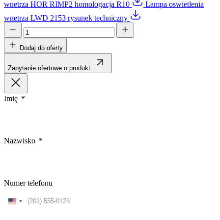
wnetrza HOR RIMP2 homologacja R10
Lampa oswietlenia
wnetrza LWD 2153 rysunek techniczny
Dodaj do oferty
Zapytanie ofertowe o produkt
Imię
Nazwisko
Numer telefonu
United
States