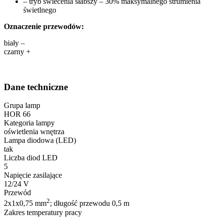
– tryb świecenia słabszy – 30% maksymalnego strumienia
świetlnego
Oznaczenie przewodów:
biały –
czarny +
Dane techniczne
Grupa lamp
HOR 66
Kategoria lampy
oświetlenia wnętrza
Lampa diodowa (LED)
tak
Liczba diod LED
5
Napięcie zasilające
12/24 V
Przewód
2
2x1x0,75 mm
; długość przewodu 0,5 m
Zakres temperatury pracy