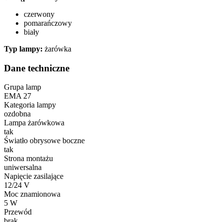
czerwony
pomarańczowy
biały
Typ lampy:
żarówka
Dane techniczne
Grupa lamp
EMA 27
Kategoria lampy
ozdobna
Lampa żarówkowa
tak
Światło obrysowe boczne
tak
Strona montażu
uniwersalna
Napięcie zasilające
12/24 V
Moc znamionowa
5 W
Przewód
brak