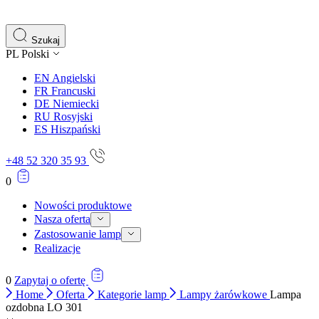
gromadząc i zgłaszając anonimowe informacje.
Marketing
Szukaj
PL
Polski
Marketingowe pliki cookie stosowane są w celu śledzenia 
istotne i interesujące dla poszczególnych użytkowników 
EN
Angielski
FR
Francuski
DE
Niemiecki
Nieklasyfikowane
RU
Rosyjski
ES
Hiszpański
Nieklasyfikowane pliki cookie, to pliki, które są w proce
+48 52 320 35 93
0
Nowości produktowe
Nasza oferta
Zastosowanie lamp
Realizacje
0
Zapytaj o ofertę
Home
Oferta
Kategorie lamp
Lampy żarówkowe
Lampa
ozdobna LO 301