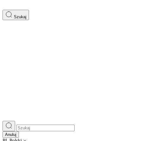
Szukaj
Anuluj
PL
Polski