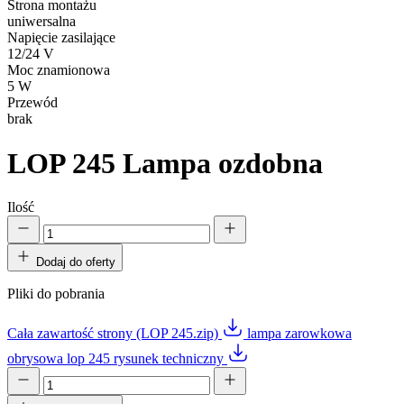
Strona montażu
uniwersalna
Napięcie zasilające
12/24 V
Moc znamionowa
5 W
Przewód
brak
LOP 245
Lampa ozdobna
Ilość
Dodaj do oferty
Pliki do pobrania
Cała zawartość strony (LOP 245.zip)
lampa zarowkowa
obrysowa lop 245 rysunek techniczny