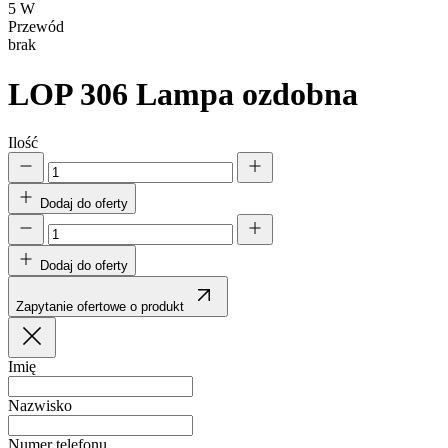
5 W
Przewód
brak
LOP 306
Lampa ozdobna
Ilość
Dodaj do oferty
Dodaj do oferty
Zapytanie ofertowe o produkt
Imię
Nazwisko
Numer telefonu