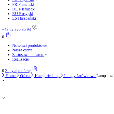
FR
Francuski
DE
Niemiecki
RU
Rosyjski
ES
Hiszpański
+48 52 320 35 93
0
Nowości produktowe
Nasza oferta
Zastosowanie lamp
Realizacje
0
Zapytaj o ofertę
Home
Oferta
Kategorie lamp
Lampy żarówkowe
Lampa oz