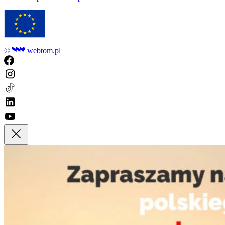
©
webtom.pl