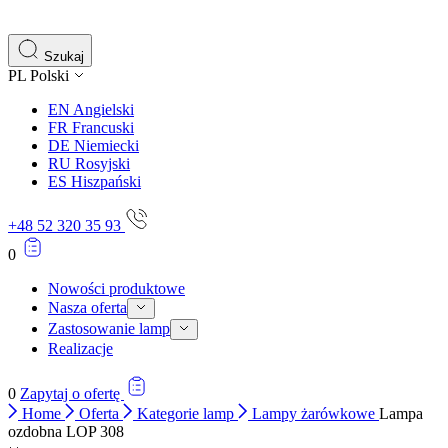
gromadząc i zgłaszając anonimowe informacje.
Marketing
Szukaj
PL
Polski
Marketingowe pliki cookie stosowane są w celu śledzenia 
istotne i interesujące dla poszczególnych użytkowników 
EN
Angielski
FR
Francuski
DE
Niemiecki
Nieklasyfikowane
RU
Rosyjski
ES
Hiszpański
Nieklasyfikowane pliki cookie, to pliki, które są w proce
+48 52 320 35 93
0
Nowości produktowe
Nasza oferta
Zastosowanie lamp
Realizacje
0
Zapytaj o ofertę
Home
Oferta
Kategorie lamp
Lampy żarówkowe
Lampa
ozdobna LOP 308