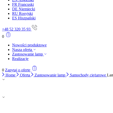
FR
Francuski
DE
Niemiecki
RU
Rosyjski
ES
Hiszpański
+48 52 320 35 93
0
Nowości produktowe
Nasza oferta
Zastosowanie lamp
Realizacje
0
Zapytaj o ofertę
Home
Oferta
Zastosowanie lamp
Samochody ciężarowe
La