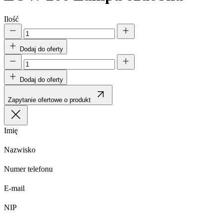
Ilość
Dodaj do oferty
Dodaj do oferty
Zapytanie ofertowe o produkt
Imię
Nazwisko
Numer telefonu
E-mail
NIP