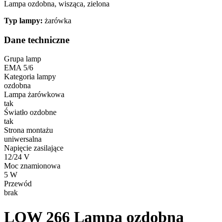
Lampa ozdobna, wisząca, zielona
Typ lampy:
żarówka
Dane techniczne
Grupa lamp
EMA 5/6
Kategoria lampy
ozdobna
Lampa żarówkowa
tak
Światło ozdobne
tak
Strona montażu
uniwersalna
Napięcie zasilające
12/24 V
Moc znamionowa
5 W
Przewód
brak
LOW 266
Lampa ozdobna