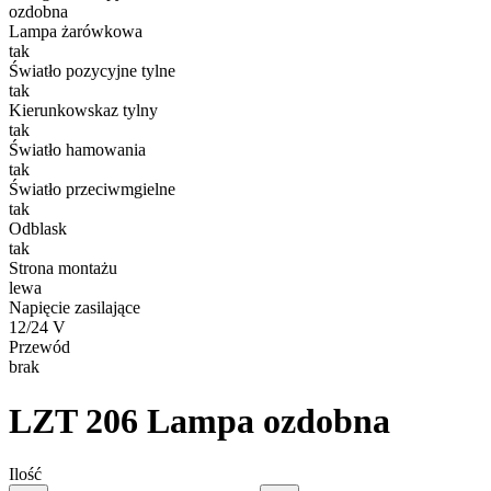
ozdobna
Lampa żarówkowa
tak
Światło pozycyjne tylne
tak
Kierunkowskaz tylny
tak
Światło hamowania
tak
Światło przeciwmgielne
tak
Odblask
tak
Strona montażu
lewa
Napięcie zasilające
12/24 V
Przewód
brak
LZT 206
Lampa ozdobna
Ilość