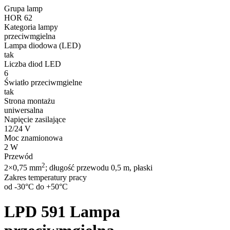
Grupa lamp
HOR 62
Kategoria lampy
przeciwmgielna
Lampa diodowa (LED)
tak
Liczba diod LED
6
Światło przeciwmgielne
tak
Strona montażu
uniwersalna
Napięcie zasilające
12/24 V
Moc znamionowa
2 W
Przewód
2
2×0,75 mm
; długość przewodu 0,5 m, płaski
Zakres temperatury pracy
od -30°C do +50°C
LPD 591
Lampa