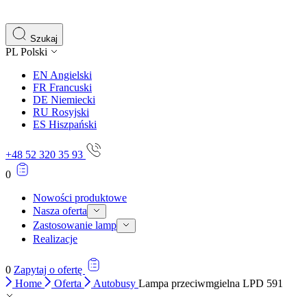
gromadząc i zgłaszając anonimowe informacje.
Marketing
Szukaj
PL
Polski
Marketingowe pliki cookie stosowane są w celu śledzenia 
istotne i interesujące dla poszczególnych użytkowników 
EN
Angielski
FR
Francuski
DE
Niemiecki
Nieklasyfikowane
RU
Rosyjski
ES
Hiszpański
Nieklasyfikowane pliki cookie, to pliki, które są w proce
+48 52 320 35 93
0
Nowości produktowe
Nasza oferta
Zastosowanie lamp
Realizacje
0
Zapytaj o ofertę
Home
Oferta
Autobusy
Lampa przeciwmgielna LPD 591