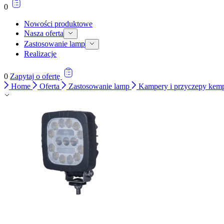
0
Nowości produktowe
Nasza oferta
Zastosowanie lamp
Realizacje
0
Zapytaj o ofertę
Home
Oferta
Zastosowanie lamp
Kampery i przyczepy ke