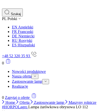
gromadząc i zgłaszając anonimowe informacje.
Marketing
Szukaj
PL
Polski
Marketingowe pliki cookie stosowane są w celu śledzenia 
istotne i interesujące dla poszczególnych użytkowników 
EN
Angielski
FR
Francuski
DE
Niemiecki
Nieklasyfikowane
RU
Rosyjski
ES
Hiszpański
Nieklasyfikowane pliki cookie, to pliki, które są w proce
+48 52 320 35 93
0
Nowości produktowe
Nasza oferta
Zastosowanie lamp
Realizacje
0
Zapytaj o ofertę
Home
Oferta
Zastosowanie lamp
Maszyny rolnicze
#HORPOLagro
Lampa żarówkowa obrysowa LO 112