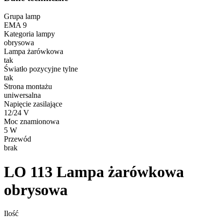
Grupa lamp
EMA 9
Kategoria lampy
obrysowa
Lampa żarówkowa
tak
Światło pozycyjne tylne
tak
Strona montażu
uniwersalna
Napięcie zasilające
12/24 V
Moc znamionowa
5 W
Przewód
brak
LO 113
Lampa żarówkowa
obrysowa
Ilość