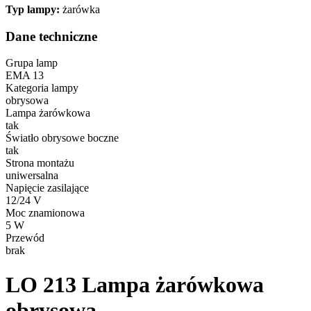
Typ lampy:
żarówka
Dane techniczne
Grupa lamp
EMA 13
Kategoria lampy
obrysowa
Lampa żarówkowa
tak
Światło obrysowe boczne
tak
Strona montażu
uniwersalna
Napięcie zasilające
12/24 V
Moc znamionowa
5 W
Przewód
brak
LO 213
Lampa żarówkowa
obrysowa