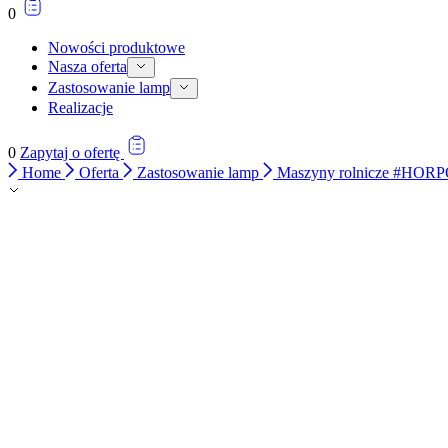
0
Nowości produktowe
Nasza oferta
Zastosowanie lamp
Realizacje
0
Zapytaj o ofertę
Home
Oferta
Zastosowanie lamp
Maszyny rolnicze #HOR