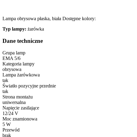
Statystyka
Statystyczne pliki cookie poma
Lampa obrysowa płaska, biała Dostępne kolory:
gromadząc i zgłaszając anonim
Typ lampy:
żarówka
Marketing
Dane techniczne
Marketingowe pliki cookie stos
Grupa lamp
istotne i interesujące dla po
EMA 5/6
Kategoria lampy
obrysowa
Nieklasyfikowane
Lampa żarówkowa
Nieklasyfikowane pliki cookie,
tak
Światło pozycyjne przednie
tak
Strona montażu
Odrzuć
uniwersalna
Napięcie zasilające
12/24 V
Moc znamionowa
5 W
Przewód
brak