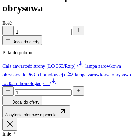
obrysowa
Ilość
Dodaj do oferty
Pliki do pobrania
Cała zawartość strony (LO 363/P.zip)
lampa zarowkowa
obrysowa lo 363 p homologacja
lampa zarowkowa obrysowa
lo 363 p homologacja 1
Dodaj do oferty
Zapytanie ofertowe o produkt
Imię