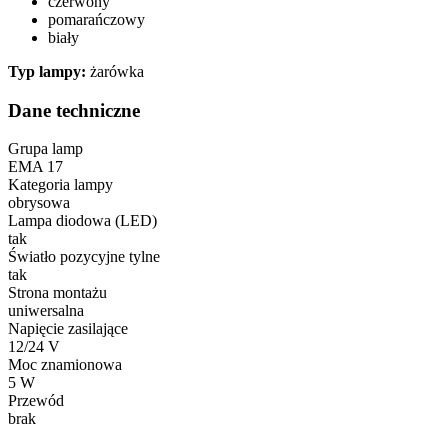
czerwony
pomarańczowy
biały
Typ lampy:
żarówka
Dane techniczne
Grupa lamp
EMA 17
Kategoria lampy
obrysowa
Lampa diodowa (LED)
tak
Światło pozycyjne tylne
tak
Strona montażu
uniwersalna
Napięcie zasilające
12/24 V
Moc znamionowa
5 W
Przewód
brak