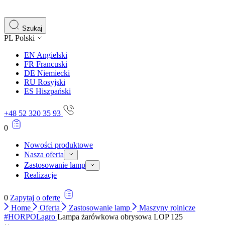
gromadząc i zgłaszając anonimowe informacje.
Marketing
Szukaj
PL
Polski
Marketingowe pliki cookie stosowane są w celu śledzenia 
istotne i interesujące dla poszczególnych użytkowników 
EN
Angielski
FR
Francuski
DE
Niemiecki
Nieklasyfikowane
RU
Rosyjski
ES
Hiszpański
Nieklasyfikowane pliki cookie, to pliki, które są w proce
+48 52 320 35 93
0
Nowości produktowe
Nasza oferta
Zastosowanie lamp
Realizacje
0
Zapytaj o ofertę
Home
Oferta
Zastosowanie lamp
Maszyny rolnicze
#HORPOLagro
Lampa żarówkowa obrysowa LOP 125