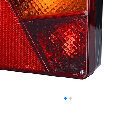
 spersonalizowania treści i reklam, aby oferować funkcje społecznościowe i a
ak korzystasz z naszej witryny, udostępniamy partnerom społecznościowym, re
formacje z innymi danymi otrzymanymi od Ciebie lub uzyskanymi podczas korzy
luczowe znaczenie dla podstawowych funkcji witryny i witryna nie będzie dzia
chowują żadnych danych umożliwiających identyfikację osoby.
ncji umożliwiają stronie zapamiętanie informacji, które zmieniają wygląd lub f
 w którym znajduje się użytkownik.