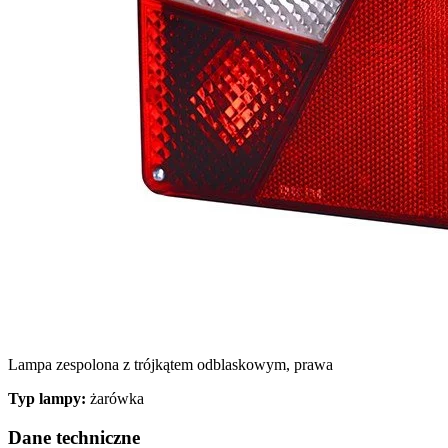
Wykorzystujemy pliki cookie do
witrynie. Informacje o tym, j
Partnerzy mogą połączyć te in
Niezbędne
Niezbędne pliki cookie mają k
nich. Te pliki cookie nie prze
Lampa zespolona z trójkątem odblaskowym, prawa
Preferencje
Typ lampy:
żarówka
Pliki cookie dotyczące prefere
preferowany język lub region,
Dane techniczne