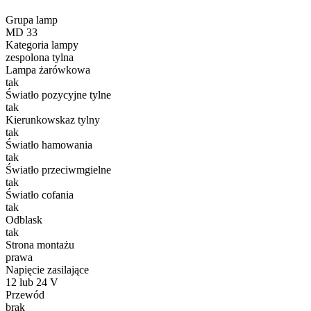
Statystyka
Grupa lamp
MD 33
Statystyczne pliki cookie poma
Kategoria lampy
gromadząc i zgłaszając anonim
zespolona tylna
Lampa żarówkowa
tak
Marketing
Światło pozycyjne tylne
tak
Marketingowe pliki cookie stos
Kierunkowskaz tylny
istotne i interesujące dla po
tak
Światło hamowania
tak
Nieklasyfikowane
Światło przeciwmgielne
Nieklasyfikowane pliki cookie,
tak
Światło cofania
tak
Odblask
Odrzuć
tak
Strona montażu
prawa
Napięcie zasilające
12 lub 24 V
Przewód
brak