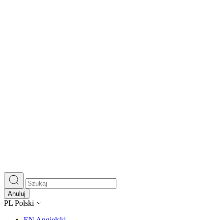
Wykorzystujemy pliki cookie do
witrynie. Informacje o tym, j
Partnerzy mogą połączyć te in
Niezbędne
Niezbędne pliki cookie mają k
nich. Te pliki cookie nie prze
Preferencje
Anuluj
Pliki cookie dotyczące prefere
PL
Polski
preferowany język lub region,
EN
Angielski