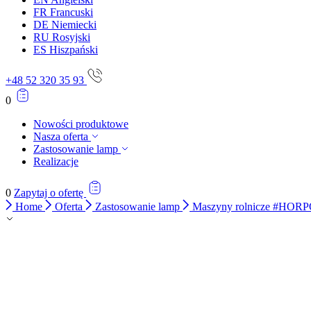
FR
Francuski
Statystyka
DE
Niemiecki
RU
Rosyjski
Statystyczne pliki cookie poma
ES
Hiszpański
gromadząc i zgłaszając anonim
+48 52 320 35 93
Marketing
0
Marketingowe pliki cookie stos
istotne i interesujące dla po
Nowości produktowe
Nasza oferta
Zastosowanie lamp
Nieklasyfikowane
Realizacje
Nieklasyfikowane pliki cookie,
0
Zapytaj o ofertę
Home
Oferta
Zastosowanie lamp
Maszyny rolnicze #HOR
Odrzuć