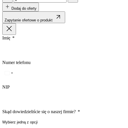
Odrzuć
Dodaj do oferty
Zapytanie ofertowe o produkt
Imię
Numer telefonu
NIP
Skąd dowiedzieliście się o naszej firmie?