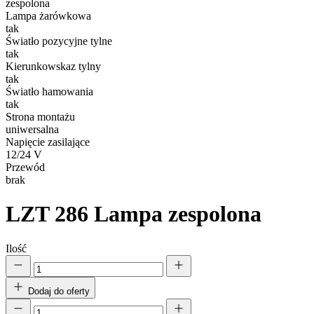
nich. Te pliki cookie nie prze
zespolona
Lampa żarówkowa
tak
Preferencje
Światło pozycyjne tylne
tak
Pliki cookie dotyczące prefere
Kierunkowskaz tylny
preferowany język lub region,
tak
Światło hamowania
tak
Statystyka
Strona montażu
uniwersalna
Statystyczne pliki cookie poma
Napięcie zasilające
gromadząc i zgłaszając anonim
12/24 V
Przewód
Marketing
brak
Marketingowe pliki cookie stos
LZT 286
Lampa zespolona
istotne i interesujące dla po
Ilość
Nieklasyfikowane
Nieklasyfikowane pliki cookie,
Dodaj do oferty