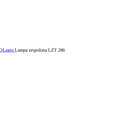
POLagro
Lampa zespolona LZT 286
 spersonalizowania treści i reklam, aby oferować funkcje społecznościowe i a
ak korzystasz z naszej witryny, udostępniamy partnerom społecznościowym, re
formacje z innymi danymi otrzymanymi od Ciebie lub uzyskanymi podczas korzy
luczowe znaczenie dla podstawowych funkcji witryny i witryna nie będzie dzia