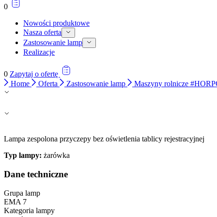
0
Nowości produktowe
Nasza oferta
Zastosowanie lamp
Realizacje
0
Zapytaj o ofertę
Home
Oferta
Zastosowanie lamp
Maszyny rolnicze #HOR
Lampa zespolona przyczepy bez oświetlenia tablicy rejestracyjnej
Wykorzystujemy pliki cookie do
witrynie. Informacje o tym, j
Typ lampy:
żarówka
Partnerzy mogą połączyć te in
Dane techniczne
Grupa lamp
Niezbędne
EMA 7
Kategoria lampy
Niezbędne pliki cookie mają k