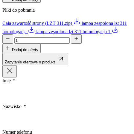
Pliki do pobrania
Cała zawartość strony (LZT 311.zip)
lampa zespolona lzt 311
homologacja
lampa zespolona lzt 311 homologacja 1
Dodaj do oferty
Zapytanie ofertowe o produkt
Imię
Nazwisko
Numer telefonu