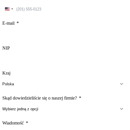
United
States
+1
E-mail
NIP
Kraj
Skąd dowiedzieliście się o naszej firmie?
Wiadomość