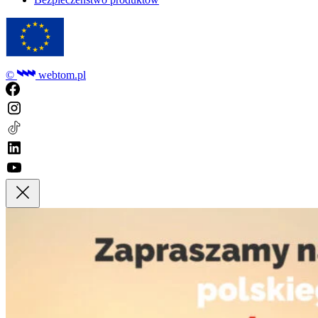
©
webtom.pl