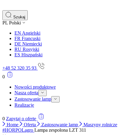
gromadząc i zgłaszając anonimowe informacje.
Marketing
Szukaj
PL
Polski
Marketingowe pliki cookie stosowane są w celu śledzenia 
istotne i interesujące dla poszczególnych użytkowników 
EN
Angielski
FR
Francuski
DE
Niemiecki
Nieklasyfikowane
RU
Rosyjski
ES
Hiszpański
Nieklasyfikowane pliki cookie, to pliki, które są w proce
+48 52 320 35 93
0
Nowości produktowe
Nasza oferta
Zastosowanie lamp
Realizacje
0
Zapytaj o ofertę
Home
Oferta
Zastosowanie lamp
Maszyny rolnicze
#HORPOLagro
Lampa zespolona LZT 311