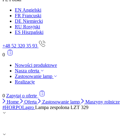
EN
Angielski
FR
Francuski
DE
Niemiecki
RU
Rosyjski
ES
Hiszpański
+48 52 320 35 93
0
Nowości produktowe
Nasza oferta
Zastosowanie lamp
Realizacje
0
Zapytaj o ofertę
Home
Oferta
Zastosowanie lamp
Maszyny rolnicze
#HORPOLagro
Lampa zespolona LZT 329