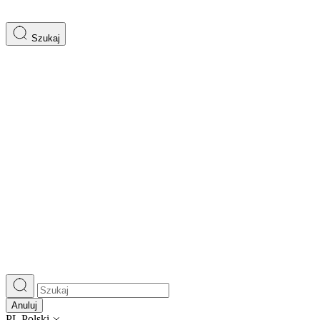
Szukaj
Anuluj
PL
Polski