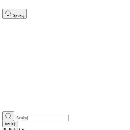
Szukaj
Anuluj
PL
Polski