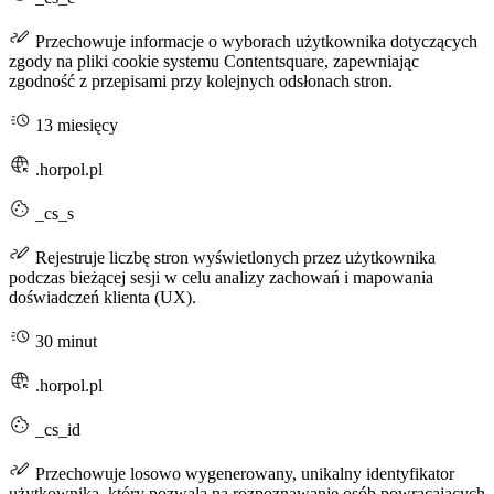
Przechowuje informacje o wyborach użytkownika dotyczących
zgody na pliki cookie systemu Contentsquare, zapewniając
zgodność z przepisami przy kolejnych odsłonach stron.
13 miesięcy
.horpol.pl
_cs_s
Rejestruje liczbę stron wyświetlonych przez użytkownika
podczas bieżącej sesji w celu analizy zachowań i mapowania
doświadczeń klienta (UX).
30 minut
.horpol.pl
_cs_id
Przechowuje losowo wygenerowany, unikalny identyfikator
użytkownika, który pozwala na rozpoznawanie osób powracających