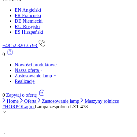
EN
Angielski
FR
Francuski
DE
Niemiecki
RU
Rosyjski
ES
Hiszpański
+48 52 320 35 93
0
Nowości produktowe
Nasza oferta
Zastosowanie lamp
Realizacje
0
Zapytaj o ofertę
Home
Oferta
Zastosowanie lamp
Maszyny rolnicze
#HORPOLagro
Lampa zespolona LZT 478