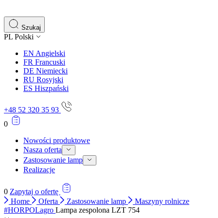
gromadząc i zgłaszając anonimowe informacje.
Marketing
Szukaj
PL
Polski
Marketingowe pliki cookie stosowane są w celu śledzenia 
istotne i interesujące dla poszczególnych użytkowników 
EN
Angielski
FR
Francuski
DE
Niemiecki
Nieklasyfikowane
RU
Rosyjski
ES
Hiszpański
Nieklasyfikowane pliki cookie, to pliki, które są w proce
+48 52 320 35 93
0
Nowości produktowe
Nasza oferta
Zastosowanie lamp
Realizacje
0
Zapytaj o ofertę
Home
Oferta
Zastosowanie lamp
Maszyny rolnicze
#HORPOLagro
Lampa zespolona LZT 754