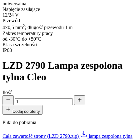
uniwersalna
Napięcie zasilające
12/24 V
Przewód
2
4×0,5 mm
; długość przewodu 1 m
Zakres temperatury pracy
od -30°C do +50°C
Klasa szczelności
IP68
LZD 2790
Lampa zespolona
tylna Cleo
Ilość
Dodaj do oferty
Pliki do pobrania
Cała zawartość strony (LZD 2790.zip)
lampa zespolona tylna