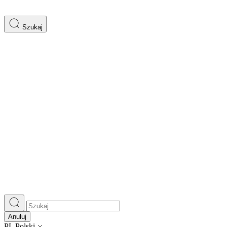
Szukaj
Anuluj
PL
Polski