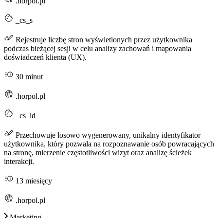
.horpol.pl
_cs_s
Rejestruje liczbę stron wyświetlonych przez użytkownika
podczas bieżącej sesji w celu analizy zachowań i mapowania
doświadczeń klienta (UX).
30 minut
.horpol.pl
_cs_id
Przechowuje losowo wygenerowany, unikalny identyfikator
użytkownika, który pozwala na rozpoznawanie osób powracających
na stronę, mierzenie częstotliwości wizyt oraz analizę ścieżek
interakcji.
13 miesięcy
.horpol.pl
Marketing