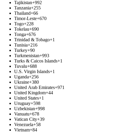
Tajikistan
+992
Tanzania
+255
Thailand
+66
Timor-Leste
+670
Togo
+228
Tokelau
+690
Tonga
+676
Trinidad & Tobago
+1
Tunisia
+216
Turkey
+90
Turkmenistan
+993
Turks & Caicos Islands
+1
Tuvalu
+688
U.S. Virgin Islands
+1
Uganda
+256
Ukraine
+380
United Arab Emirates
+971
United Kingdom
+44
United States
+1
Uruguay
+598
Uzbekistan
+998
Vanuatu
+678
Vatican City
+39
Venezuela
+58
Vietnam
+84