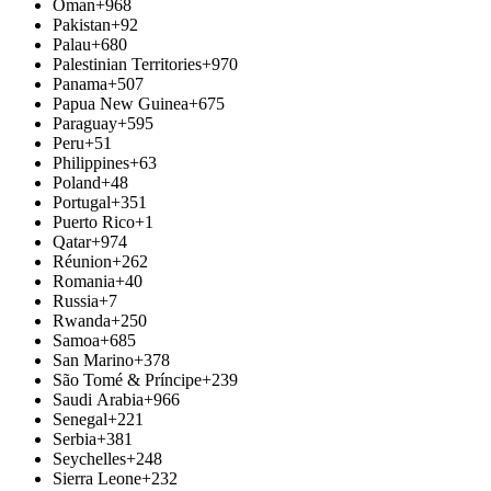
Oman
+968
Pakistan
+92
Palau
+680
Palestinian Territories
+970
Panama
+507
Papua New Guinea
+675
Paraguay
+595
Peru
+51
Philippines
+63
Poland
+48
Portugal
+351
Puerto Rico
+1
Qatar
+974
Réunion
+262
Romania
+40
Russia
+7
Rwanda
+250
Samoa
+685
San Marino
+378
São Tomé & Príncipe
+239
Saudi Arabia
+966
Senegal
+221
Serbia
+381
Seychelles
+248
Sierra Leone
+232