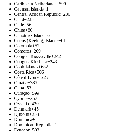
Caribbean Netherlands
+599
Cayman Islands
+1
Central African Republic
+236
Chad
+235
Chile
+56
China
+86
Christmas Island
+61
Cocos (Keeling) Islands
+61
Colombia
+57
Comoros
+269
Congo - Brazzaville
+242
Congo - Kinshasa
+243
Cook Islands
+682
Costa Rica
+506
Côte d’Ivoire
+225
Croatia
+385
Cuba
+53
Curaçao
+599
Cyprus
+357
Czechia
+420
Denmark
+45
Djibouti
+253
Dominica
+1
Dominican Republic
+1
Ecuador
+593