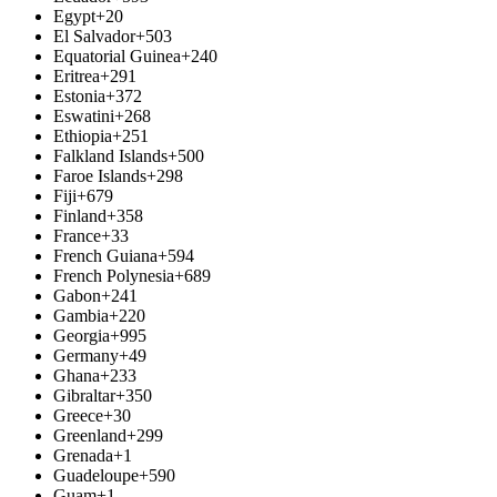
Egypt
+20
El Salvador
+503
Equatorial Guinea
+240
Eritrea
+291
Estonia
+372
Eswatini
+268
Ethiopia
+251
Falkland Islands
+500
Faroe Islands
+298
Fiji
+679
Finland
+358
France
+33
French Guiana
+594
French Polynesia
+689
Gabon
+241
Gambia
+220
Georgia
+995
Germany
+49
Ghana
+233
Gibraltar
+350
Greece
+30
Greenland
+299
Grenada
+1
Guadeloupe
+590
Guam
+1