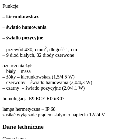
Funkcje:
– kierunkowskaz
– światło hamowania
– światło pozycyjne
2
– przewód 4×0,5 mm
, długość 1,5 m
– 9 diod białych, 32 diody czerwone
oznaczenia żył:
– biały – masa
– żółty – kierunkowskaz (1,5/4,5 W)
– czerwony – światło hamowania (2,0/4,3 W)
– czarny – światło pozycyjne (2,0/4,1 W)
homologacja E9 ECE R06/R07
lampa hermetyczna – IP 68
zasilać wyłącznie prądem stałym o napięciu 12/24 V
Dane techniczne
Grupa lamp