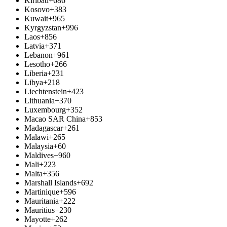
Kiribati
+686
Kosovo
+383
Kuwait
+965
Kyrgyzstan
+996
Laos
+856
Latvia
+371
Lebanon
+961
Lesotho
+266
Liberia
+231
Libya
+218
Liechtenstein
+423
Lithuania
+370
Luxembourg
+352
Macao SAR China
+853
Madagascar
+261
Malawi
+265
Malaysia
+60
Maldives
+960
Mali
+223
Malta
+356
Marshall Islands
+692
Martinique
+596
Mauritania
+222
Mauritius
+230
Mayotte
+262