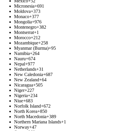
Mexico
+52
Micronesia
+691
Moldova
+373
Monaco
+377
Mongolia
+976
Montenegro
+382
Montserrat
+1
Morocco
+212
Mozambique
+258
Myanmar (Burma)
+95
Namibia
+264
Nauru
+674
Nepal
+977
Netherlands
+31
New Caledonia
+687
New Zealand
+64
Nicaragua
+505
Niger
+227
Nigeria
+234
Niue
+683
Norfolk Island
+672
North Korea
+850
North Macedonia
+389
Northern Mariana Islands
+1
Norway
+47