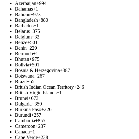
Azerbaijan
+994
Bahamas
+1
Bahrain
+973
Bangladesh
+880
Barbados
+1
Belarus
+375
Belgium
+32
Belize
+501
Benin
+229
Bermuda
+1
Bhutan
+975
Bolivia
+591
Bosnia & Herzegovina
+387
Botswana
+267
Brazil
+55
British Indian Ocean Territory
+246
British Virgin Islands
+1
Brunei
+673
Bulgaria
+359
Burkina Faso
+226
Burundi
+257
Cambodia
+855
Cameroon
+237
Canada
+1
Cape Verde
+238