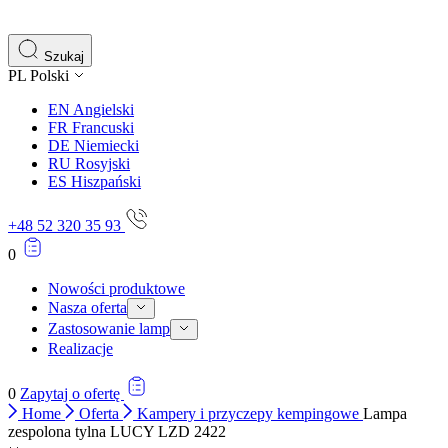
Szukaj
PL
Polski
EN
Angielski
FR
Francuski
DE
Niemiecki
RU
Rosyjski
ES
Hiszpański
+48 52 320 35 93
0
Nowości produktowe
Nasza oferta
Zastosowanie lamp
Realizacje
0
Zapytaj o ofertę
Home
Oferta
Kampery i przyczepy kempingowe
Lampa
zespolona tylna LUCY LZD 2422