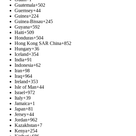
Guatemala
+502
Guernsey
+44
Guinea
+224
Guinea-Bissau
+245
Guyana
+592
Haiti
+509
Honduras
+504
Hong Kong SAR China
+852
Hungary
+36
Iceland
+354
India
+91
Indonesia
+62
Iran
+98
Iraq
+964
Ireland
+353
Isle of Man
+44
Israel
+972
Italy
+39
Jamaica
+1
Japan
+81
Jersey
+44
Jordan
+962
Kazakhstan
+7
Kenya
+254