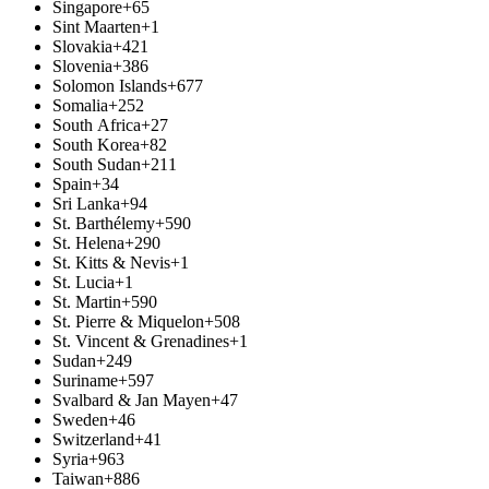
Singapore
+65
Sint Maarten
+1
Slovakia
+421
Slovenia
+386
Solomon Islands
+677
Somalia
+252
South Africa
+27
South Korea
+82
South Sudan
+211
Spain
+34
Sri Lanka
+94
St. Barthélemy
+590
St. Helena
+290
St. Kitts & Nevis
+1
St. Lucia
+1
St. Martin
+590
St. Pierre & Miquelon
+508
St. Vincent & Grenadines
+1
Sudan
+249
Suriname
+597
Svalbard & Jan Mayen
+47
Sweden
+46
Switzerland
+41
Syria
+963
Taiwan
+886