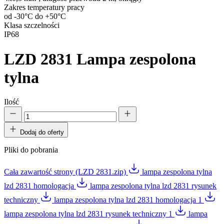
Zakres temperatury pracy
od -30°C do +50°C
Klasa szczelności
IP68
LZD 2831
Lampa zespolona
tylna
Ilość
Dodaj do oferty
Pliki do pobrania
Cała zawartość strony (LZD 2831.zip)
lampa zespolona tylna
lzd 2831 homologacja
lampa zespolona tylna lzd 2831 rysunek
techniczny
lampa zespolona tylna lzd 2831 homologacja 1
lampa zespolona tylna lzd 2831 rysunek techniczny 1
lampa