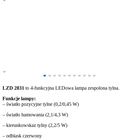
Zapisz moje preferencje
Akceptuj wszystko
LZD 2831
to 4-funkcyjna LEDowa lampa zespolona tylna.
Funkcje lampy:
– światło pozycyjne tylne (0,2/0,45 W)
– światło hamowania (2,1/4,3 W)
– kierunkowskaz tylny (2,2/5 W)
– odblask czerwony