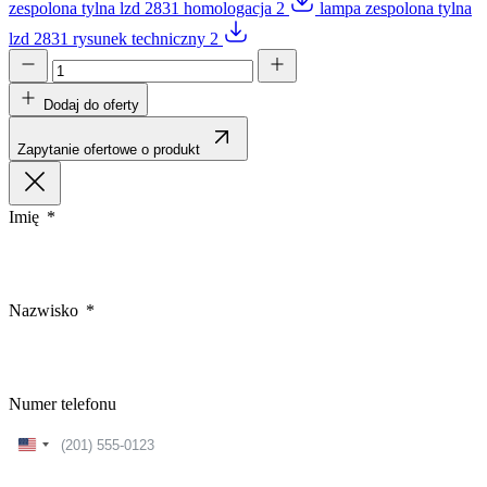
zespolona tylna lzd 2831 homologacja 2
lampa zespolona tylna
lzd 2831 rysunek techniczny 2
Dodaj do oferty
Zapytanie ofertowe o produkt
Imię
Nazwisko
Numer telefonu
United
States
+1