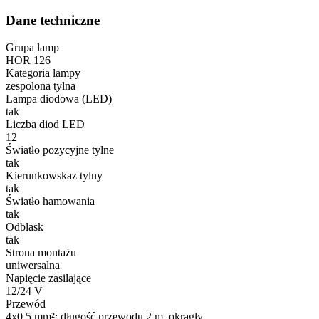
Dane techniczne
Grupa lamp
HOR 126
Kategoria lampy
zespolona tylna
Lampa diodowa (LED)
tak
Liczba diod LED
12
Światło pozycyjne tylne
tak
Kierunkowskaz tylny
tak
Światło hamowania
tak
Odblask
tak
Strona montażu
uniwersalna
Napięcie zasilające
12/24 V
Przewód
4x0,5 mm²; długość przewodu 2 m, okrągły