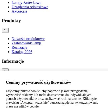
Lampy żarówkowe
Urządzenia odblaskowe
Akcesoria
Produkty
Nowości produktowe
Zastosowanie lamp
Realizacje
Katalog 2026
Informacje
O Firmie
Cenimy prywatność użytkowników
Kontakt
Blog
Używamy plików cookie, aby poprawić jakość przeglądania,
Bezpieczeństwo produktów
wyświetlać reklamy lub treści dostosowane do indywidualnych
potrzeb użytkowników oraz analizować ruch na stronie. Kliknięcie
przycisku „Akceptuj wszystkie” oznacza zgodę na wykorzystywanie
©
webtom.pl
przez nas plików cookie.