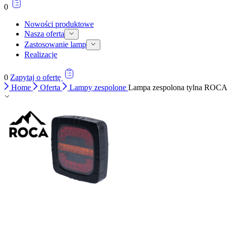
0
Nowości produktowe
Nasza oferta
Zastosowanie lamp
Realizacje
0
Zapytaj o ofertę
Home
Oferta
Lampy zespolone
Lampa zespolona tylna ROC