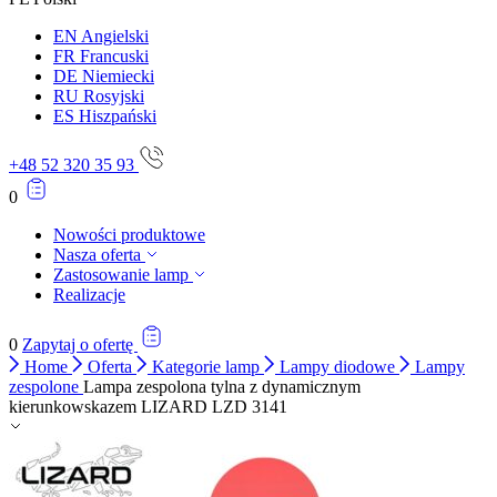
Zapisz moje preferencje
EN
Angielski
FR
Francuski
Akceptuj wszystko
DE
Niemiecki
RU
Rosyjski
ES
Hiszpański
+48 52 320 35 93
0
Nowości produktowe
Nasza oferta
Zastosowanie lamp
Realizacje
0
Zapytaj o ofertę
Home
Oferta
Kategorie lamp
Lampy diodowe
Lampy
zespolone
Lampa zespolona tylna z dynamicznym
kierunkowskazem LIZARD LZD 3141