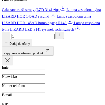
Cała zawartość strony (LZD 3141.zip)
Lampa zespolona tylna
LIZARD HOR 145AD rysunki
Lampa zespolona tylna
LIZARD HOR 145AD homologacja R148
Lampa zespolona
tylna LIZARD LZD 3141 rysunek technicznych
Dodaj do oferty
Zapytanie ofertowe o produkt
Imię
Nazwisko
Numer telefonu
E-mail
NIP