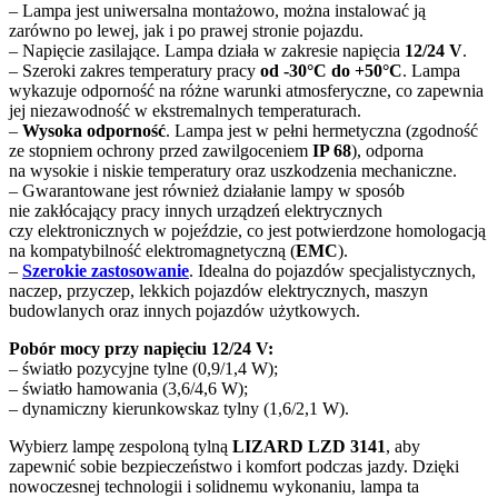
– Lampa jest uniwersalna montażowo, można instalować ją
zarówno po lewej, jak i po prawej stronie pojazdu.
– Napięcie zasilające. Lampa działa w zakresie napięcia
12/24 V
.
– Szeroki zakres temperatury pracy
od -30°C do +50°C
. Lampa
wykazuje odporność na różne warunki atmosferyczne, co zapewnia
jej niezawodność w ekstremalnych temperaturach.
–
Wysoka odporność
. Lampa jest w pełni hermetyczna (zgodność
ze stopniem ochrony przed zawilgoceniem
IP 68
), odporna
na wysokie i niskie temperatury oraz uszkodzenia mechaniczne.
– Gwarantowane jest również działanie lampy w sposób
nie zakłócający pracy innych urządzeń elektrycznych
czy elektronicznych w pojeździe, co jest potwierdzone homologacją
na kompatybilność elektromagnetyczną (
EMC
).
–
Szerokie zastosowanie
. Idealna do pojazdów specjalistycznych,
naczep, przyczep, lekkich pojazdów elektrycznych, maszyn
budowlanych oraz innych pojazdów użytkowych.
Pobór mocy przy napięciu 12/24 V:
– światło pozycyjne tylne (0,9/1,4 W);
– światło hamowania (3,6/4,6 W);
– dynamiczny kierunkowskaz tylny (1,6/2,1 W).
Wybierz lampę zespoloną tylną
LIZARD LZD 3141
, aby
zapewnić sobie bezpieczeństwo i komfort podczas jazdy. Dzięki
nowoczesnej technologii i solidnemu wykonaniu, lampa ta