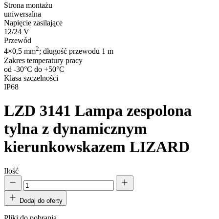
Strona montażu
uniwersalna
Napięcie zasilające
12/24 V
Przewód
2
4×0,5 mm
; długość przewodu 1 m
Zakres temperatury pracy
od -30°C do +50°C
Klasa szczelności
IP68
LZD 3141
Lampa zespolona
tylna z dynamicznym
kierunkowskazem LIZARD
Ilość
Dodaj do oferty
Pliki do pobrania