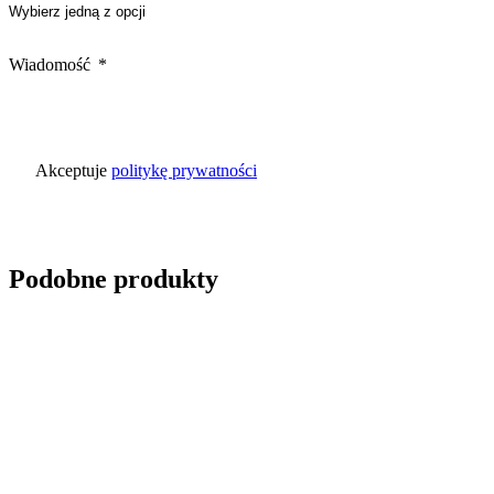
Marketing
Wiadomość
Marketingowe pliki cookie stos
istotne i interesujące dla po
Nieklasyfikowane
Akceptuje
politykę prywatności
Nieklasyfikowane pliki cookie,
Odrzuć
Podobne produkty