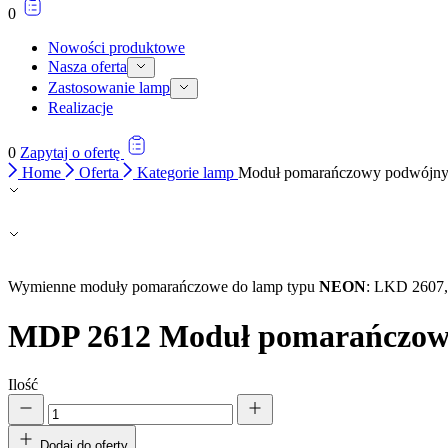
0
Nowości produktowe
Nasza oferta
Zastosowanie lamp
Realizacje
0
Zapytaj o ofertę
Home
Oferta
Kategorie lamp
Moduł pomarańczowy podwójn
Wymienne moduły pomarańczowe do lamp typu
NEON
: LKD 2607
MDP 2612
Moduł pomarańczow
Ilość
Dodaj do oferty