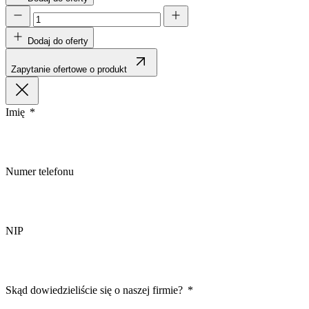
Dodaj do oferty
Wykorzystujemy pliki cookie do
Zapytanie ofertowe o produkt
witrynie. Informacje o tym, j
Partnerzy mogą połączyć te in
Imię
Niezbędne
Niezbędne pliki cookie mają k
nich. Te pliki cookie nie prze
Numer telefonu
Preferencje
Pliki cookie dotyczące prefere
NIP
preferowany język lub region,
Statystyka
Skąd dowiedzieliście się o naszej firmie?
Statystyczne pliki cookie poma
gromadząc i zgłaszając anonim