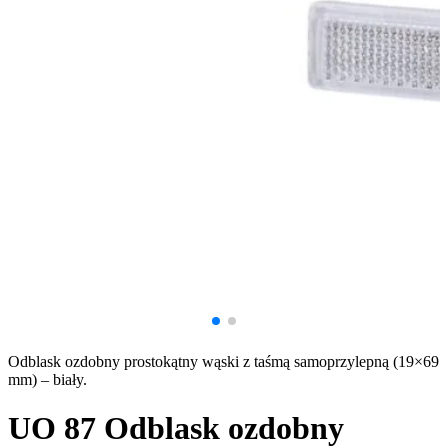
Odblask ozdobny prostokątny wąski z taśmą samoprzylepną (19×69
mm) – biały.
UO 87
Odblask ozdobny