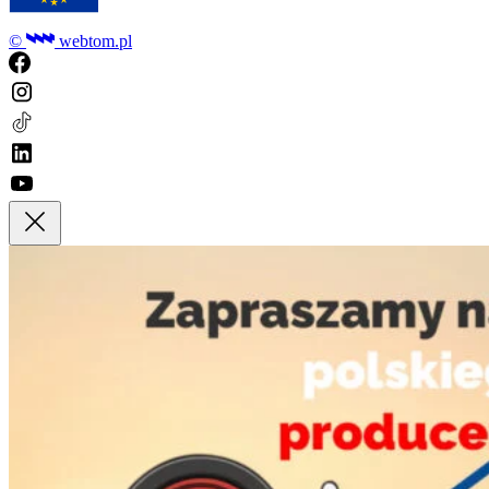
©
webtom.pl