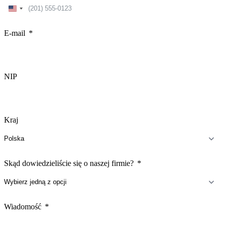
United
States
+1
E-mail
NIP
Kraj
Skąd dowiedzieliście się o naszej firmie?
Wiadomość