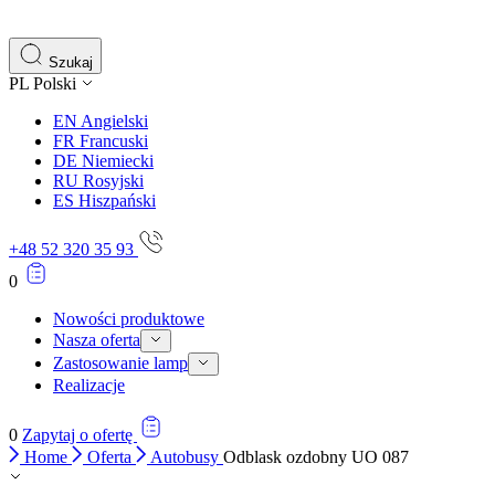
gromadząc i zgłaszając anonimowe informacje.
Marketing
Szukaj
PL
Polski
Marketingowe pliki cookie stosowane są w celu śledzenia 
istotne i interesujące dla poszczególnych użytkowników 
EN
Angielski
FR
Francuski
DE
Niemiecki
Nieklasyfikowane
RU
Rosyjski
ES
Hiszpański
Nieklasyfikowane pliki cookie, to pliki, które są w proce
+48 52 320 35 93
0
Nowości produktowe
Nasza oferta
Zastosowanie lamp
Realizacje
0
Zapytaj o ofertę
Home
Oferta
Autobusy
Odblask ozdobny UO 087