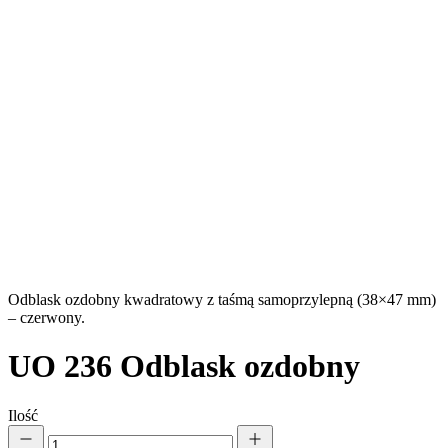
Odblask ozdobny kwadratowy z taśmą samoprzylepną (38×47 mm)
– czerwony.
UO 236
Odblask ozdobny
Ilość