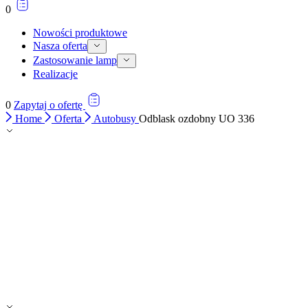
0
Nowości produktowe
Nasza oferta
Zastosowanie lamp
Realizacje
0
Zapytaj o ofertę
Home
Oferta
Autobusy
Odblask ozdobny UO 336
Wykorzystujemy pliki cookie do
witrynie. Informacje o tym, j
Partnerzy mogą połączyć te in