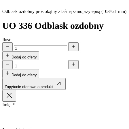
Nieklasyfikowane
Odblask ozdobny prostokątny z taśmą samoprzylepną (103×21 mm) – 
Nieklasyfikowane pliki cookie,
UO 336
Odblask ozdobny
Odrzuć
Ilość
Dodaj do oferty
Dodaj do oferty
Zapytanie ofertowe o produkt
Imię