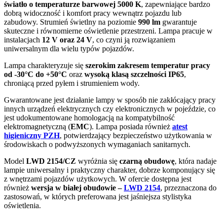
światło o temperaturze barwowej 5000 K
, zapewniające bardzo
dobrą widoczność i komfort pracy wewnątrz pojazdu lub
zabudowy. Strumień świetlny na poziomie
990 lm
gwarantuje
skuteczne i równomierne oświetlenie przestrzeni. Lampa pracuje w
instalacjach
12 V oraz 24 V
, co czyni ją rozwiązaniem
uniwersalnym dla wielu typów pojazdów.
Lampa charakteryzuje się
szerokim zakresem temperatur pracy
od -30°C do +50°C
oraz
wysoką klasą szczelności IP65
,
chroniącą przed pyłem i strumieniem wody.
Gwarantowane jest działanie lampy w sposób nie zakłócający pracy
innych urządzeń elektrycznych czy elektronicznych w pojeździe, co
jest udokumentowane homologacją na kompatybilność
elektromagnetyczną (
EMC
). Lampa posiada również
atest
higieniczny PZH
, potwierdzający bezpieczeństwo użytkowania w
środowiskach o podwyższonych wymaganiach sanitarnych.
Model
LWD 2154/CZ
wyróżnia się
czarną obudowę
, która nadaje
lampie uniwersalny i praktyczny charakter, dobrze komponujący się
z wnętrzami pojazdów użytkowych. W ofercie dostępna jest
również
wersja w białej obudowie –
LWD 2154
, przeznaczona do
zastosowań, w których preferowana jest jaśniejsza stylistyka
oświetlenia.