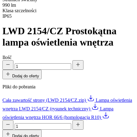
990 lm
Klasa szczelności
IP65
LWD 2154/CZ
Prostokątna
lampa oświetlenia wnętrza
Ilość
Dodaj do oferty
Pliki do pobrania
Cała zawartość strony (LWD 2154/CZ.zip)
Lampa oświetlenia
wnętrza LWD 2154/CZ (rysunek techniczny)
Lampa
oświetlenia wnętrza HOR 66/6 (homologacja R10)
Dodaj do oferty