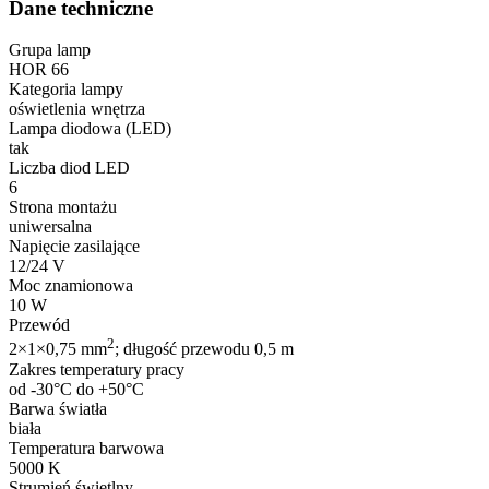
Dane techniczne
Grupa lamp
HOR 66
Kategoria lampy
oświetlenia wnętrza
Lampa diodowa (LED)
tak
Liczba diod LED
6
Strona montażu
uniwersalna
Napięcie zasilające
12/24 V
Moc znamionowa
10 W
Przewód
2
2×1×0,75 mm
; długość przewodu 0,5 m
Zakres temperatury pracy
od -30°C do +50°C
Barwa światła
biała
Temperatura barwowa
5000 K
Strumień świetlny