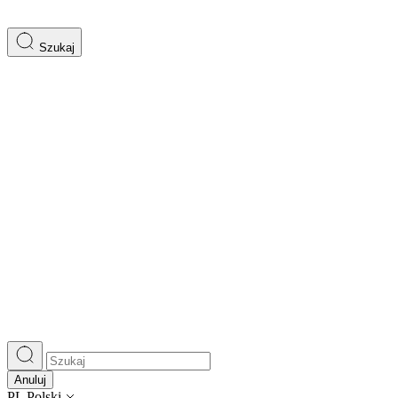
Szukaj
Anuluj
PL
Polski