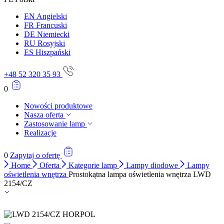
EN
Angielski
FR
Francuski
DE
Niemiecki
RU
Rosyjski
ES
Hiszpański
+48 52 320 35 93
0
Nowości produktowe
Nasza oferta
Zastosowanie lamp
Realizacje
0
Zapytaj o ofertę
Home
Oferta
Kategorie lamp
Lampy diodowe
Lampy
oświetlenia wnętrza
Prostokątna lampa oświetlenia wnętrza LWD
2154/CZ