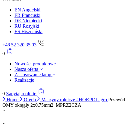
EN
Angielski
FR
Francuski
DE
Niemiecki
RU
Rosyjski
ES
Hiszpański
+48 52 320 35 93
0
Nowości produktowe
Nasza oferta
Zastosowanie lamp
Realizacje
0
Zapytaj o ofertę
Home
Oferta
Maszyny rolnicze #HORPOLagro
Przewód
OMY okrągły 2x0,75mm2: MPRZ2CZA