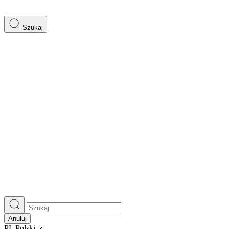
Szukaj
Anuluj
PL
Polski