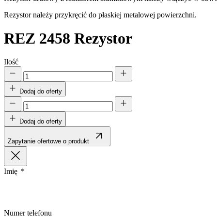
Statystyka
Rezystor należy przykręcić do płaskiej metalowej powierzchni.
Statystyczne pliki cookie poma
REZ 2458
Rezystor
gromadząc i zgłaszając anonim
Marketing
Ilość
Marketingowe pliki cookie stos
istotne i interesujące dla po
Dodaj do oferty
Nieklasyfikowane
Dodaj do oferty
Nieklasyfikowane pliki cookie,
Zapytanie ofertowe o produkt
Odrzuć
Imię
Numer telefonu