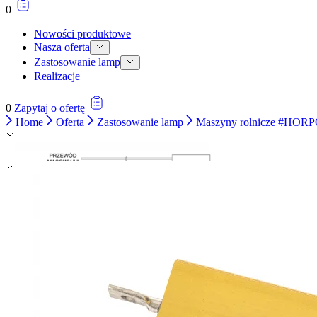
0
Nowości produktowe
Nasza oferta
Zastosowanie lamp
Realizacje
0
Zapytaj o ofertę
Home
Oferta
Zastosowanie lamp
Maszyny rolnicze #HOR