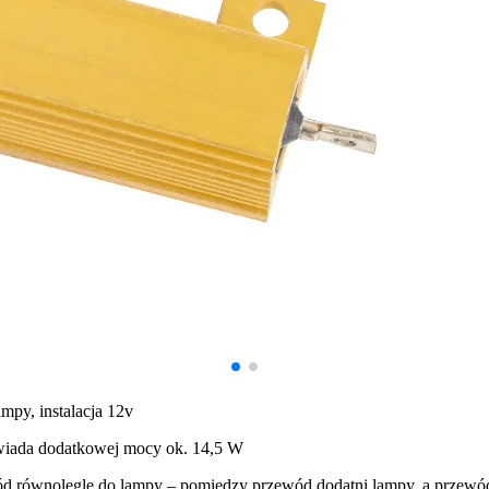
 spersonalizowania treści i reklam, aby oferować funkcje społecznościowe i a
ak korzystasz z naszej witryny, udostępniamy partnerom społecznościowym, re
formacje z innymi danymi otrzymanymi od Ciebie lub uzyskanymi podczas korzy
luczowe znaczenie dla podstawowych funkcji witryny i witryna nie będzie dzia
chowują żadnych danych umożliwiających identyfikację osoby.
mpy, instalacja 12v
ncji umożliwiają stronie zapamiętanie informacji, które zmieniają wygląd lub f
owiada dodatkowej mocy ok. 14,5 W
 w którym znajduje się użytkownik.
ód równolegle do lampy – pomiędzy przewód dodatni lampy, a przew