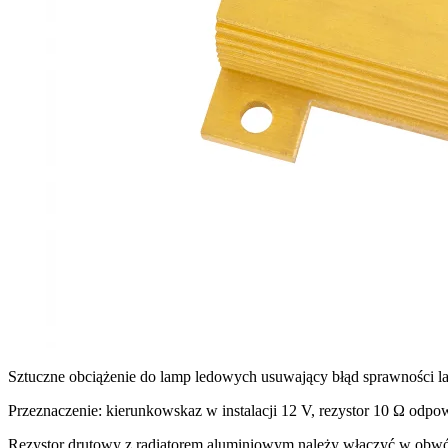
Wykorzystujemy pliki cookie do
witrynie. Informacje o tym, j
Partnerzy mogą połączyć te in
Niezbędne
Niezbędne pliki cookie mają k
nich. Te pliki cookie nie prze
Preferencje
Sztuczne obciążenie do lamp ledowych usuwający błąd sprawności la
Pliki cookie dotyczące prefere
Przeznaczenie: kierunkowskaz w instalacji 12 V, rezystor 10 Ω odp
preferowany język lub region,
Rezystor drutowy z radiatorem aluminiowym należy włączyć w obw