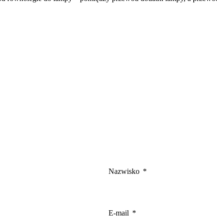
gają właścicielem stron internetowych zrozumieć, w jaki sposób różni użytkown
owe informacje.
owane są w celu śledzenia użytkowników na stronach internetowych. Celem jes
szczególnych użytkowników i tym samym bardziej cenne dla wydawców i reklamo
 to pliki, które są w procesie klasyfikowania, wraz z dostawcami poszczególnyc
Zapisz moje preferencje
Nazwisko
E-mail