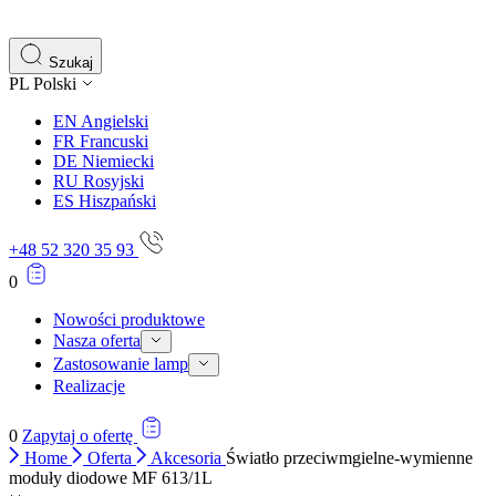
Szukaj
PL
Polski
EN
Angielski
FR
Francuski
DE
Niemiecki
RU
Rosyjski
ES
Hiszpański
+48 52 320 35 93
0
Nowości produktowe
Nasza oferta
Zastosowanie lamp
Realizacje
0
Zapytaj o ofertę
Home
Oferta
Akcesoria
Światło przeciwmgielne-wymienne
moduły diodowe MF 613/1L