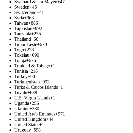
Svalbard & Jan Mayen
+47
Sweden
+46
Switzerland
+41
Syria
+963
Taiwan
+886
Tajikistan
+992
Tanzania
+255
Thailand
+66
Timor-Leste
+670
Togo
+228
Tokelau
+690
Tonga
+676
Trinidad & Tobago
+1
Tunisia
+216
Turkey
+90
Turkmenistan
+993
Turks & Caicos Islands
+1
Tuvalu
+688
U.S. Virgin Islands
+1
Uganda
+256
Ukraine
+380
United Arab Emirates
+971
United Kingdom
+44
United States
+1
Uruguay
+598