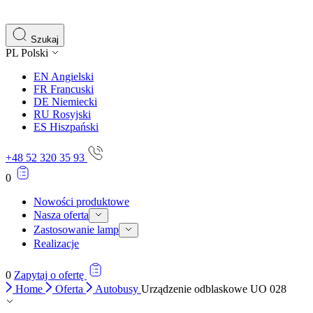
Szukaj
PL
Polski
EN
Angielski
FR
Francuski
DE
Niemiecki
RU
Rosyjski
ES
Hiszpański
+48 52 320 35 93
0
Nowości produktowe
Nasza oferta
Zastosowanie lamp
Realizacje
0
Zapytaj o ofertę
Home
Oferta
Autobusy
Urządzenie odblaskowe UO 028