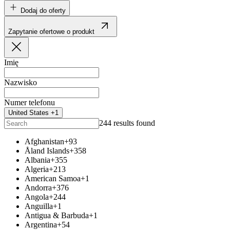
Dodaj do oferty
Zapytanie ofertowe o produkt
Imię
Nazwisko
Numer telefonu
United States +1
244 results found
Afghanistan
+93
Åland Islands
+358
Albania
+355
Algeria
+213
American Samoa
+1
Andorra
+376
Angola
+244
Anguilla
+1
Antigua & Barbuda
+1
Argentina
+54