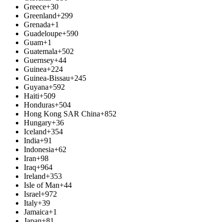
Greece
+30
Greenland
+299
Grenada
+1
Guadeloupe
+590
Guam
+1
Guatemala
+502
Guernsey
+44
Guinea
+224
Guinea-Bissau
+245
Guyana
+592
Haiti
+509
Honduras
+504
Hong Kong SAR China
+852
Hungary
+36
Iceland
+354
India
+91
Indonesia
+62
Iran
+98
Iraq
+964
Ireland
+353
Isle of Man
+44
Israel
+972
Italy
+39
Jamaica
+1
Japan
+81