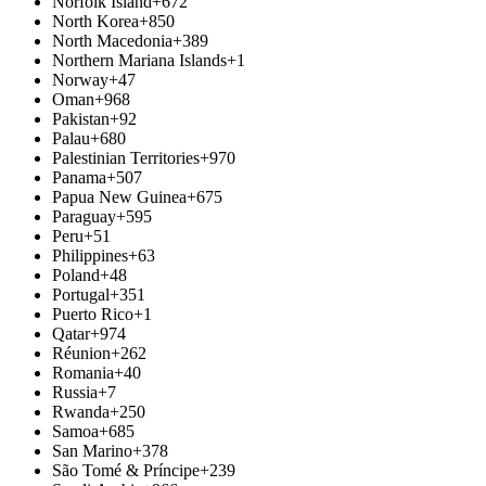
Norfolk Island
+672
North Korea
+850
North Macedonia
+389
Northern Mariana Islands
+1
Norway
+47
Oman
+968
Pakistan
+92
Palau
+680
Palestinian Territories
+970
Panama
+507
Papua New Guinea
+675
Paraguay
+595
Peru
+51
Philippines
+63
Poland
+48
Portugal
+351
Puerto Rico
+1
Qatar
+974
Réunion
+262
Romania
+40
Russia
+7
Rwanda
+250
Samoa
+685
San Marino
+378
São Tomé & Príncipe
+239