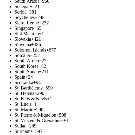
Saudi Arabia
+966
Senegal
+221
Serbia
+381
Seychelles
+248
Sierra Leone
+232
Singapore
+65
Sint Maarten
+1
Slovakia
+421
Slovenia
+386
Solomon Islands
+677
Somalia
+252
South Africa
+27
South Korea
+82
South Sudan
+211
Spain
+34
Sri Lanka
+94
St. Barthélemy
+590
St. Helena
+290
St. Kitts & Nevis
+1
St. Lucia
+1
St. Martin
+590
St. Pierre & Miquelon
+508
St. Vincent & Grenadines
+1
Sudan
+249
Suriname
+597