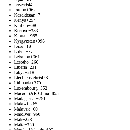
Jersey
+44
Jordan
+962
Kazakhstan
+7
Kenya
+254
Kiribati
+686
Kosovo
+383
Kuwait
+965
Kyrgyzstan
+996
Laos
+856
Latvia
+371
Lebanon
+961
Lesotho
+266
Liberia
+231
Libya
+218
Liechtenstein
+423
Lithuania
+370
Luxembourg
+352
Macao SAR China
+853
Madagascar
+261
Malawi
+265
Malaysia
+60
Maldives
+960
Mali
+223
Malta
+356
Marshall Islands
+692