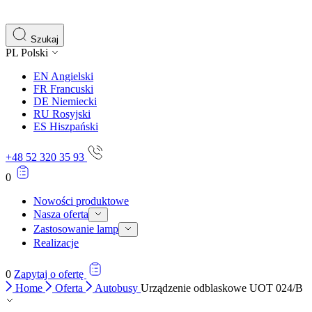
gromadząc i zgłaszając anonimowe informacje.
Marketing
Szukaj
PL
Polski
Marketingowe pliki cookie stosowane są w celu śledzenia 
istotne i interesujące dla poszczególnych użytkowników 
EN
Angielski
FR
Francuski
DE
Niemiecki
Nieklasyfikowane
RU
Rosyjski
ES
Hiszpański
Nieklasyfikowane pliki cookie, to pliki, które są w proce
+48 52 320 35 93
0
Nowości produktowe
Nasza oferta
Zastosowanie lamp
Realizacje
0
Zapytaj o ofertę
Home
Oferta
Autobusy
Urządzenie odblaskowe UOT 024/B