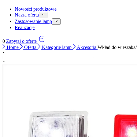
Nowości produktowe
Nasza oferta
Zastosowanie lamp
Realizacje
0
Zapytaj o ofertę
Home
Oferta
Kategorie lamp
Akcesoria
Wkład do wieszaka