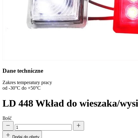
Wykorzystujemy pliki cookie do
witrynie. Informacje o tym, j
Partnerzy mogą połączyć te in
Dane techniczne
Zakres temperatury pracy
Niezbędne
od -30°C do +50°C
Niezbędne pliki cookie mają k
nich. Te pliki cookie nie prze
LD 448
Wkład do wieszaka/wys
Preferencje
Ilość
Pliki cookie dotyczące prefere
preferowany język lub region,
Dodaj do oferty