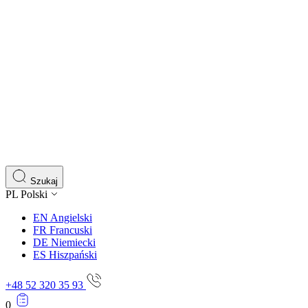
Szukaj
PL
Polski
EN
Angielski
FR
Francuski
DE
Niemiecki
ES
Hiszpański
+48 52 320 35 93
0