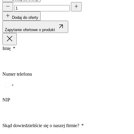
Statystyka
Dodaj do oferty
Statystyczne pliki cookie poma
gromadząc i zgłaszając anonim
Zapytanie ofertowe o produkt
Marketing
Marketingowe pliki cookie stos
Imię
istotne i interesujące dla po
Nieklasyfikowane
Numer telefonu
Nieklasyfikowane pliki cookie,
Odrzuć
NIP
Skąd dowiedzieliście się o naszej firmie?