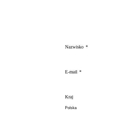
gają właścicielem stron internetowych zrozumieć, w jaki sposób różni użytkown
owe informacje.
owane są w celu śledzenia użytkowników na stronach internetowych. Celem jes
Nazwisko
szczególnych użytkowników i tym samym bardziej cenne dla wydawców i reklamo
E-mail
 to pliki, które są w procesie klasyfikowania, wraz z dostawcami poszczególnyc
Zapisz moje preferencje
Kraj