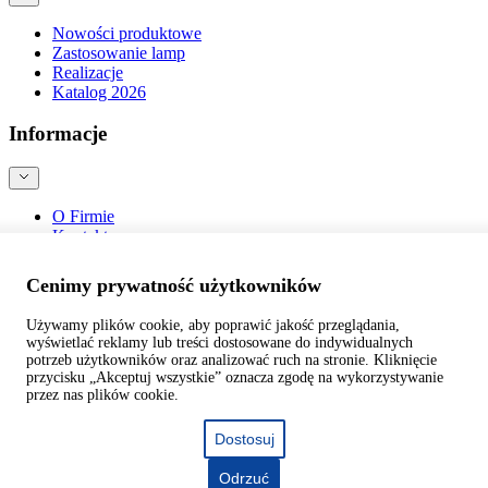
Nowości produktowe
Zastosowanie lamp
Realizacje
Katalog 2026
Informacje
O Firmie
Kontakt
Blog
Bezpieczeństwo produktów
Cenimy prywatność użytkowników
Używamy plików cookie, aby poprawić jakość przeglądania,
wyświetlać reklamy lub treści dostosowane do indywidualnych
potrzeb użytkowników oraz analizować ruch na stronie. Kliknięcie
przycisku „Akceptuj wszystkie” oznacza zgodę na wykorzystywanie
©
webtom.pl
przez nas plików cookie.
Dostosuj
Odrzuć