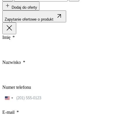
Dodaj do oferty
Zapytanie ofertowe o produkt
Imię
Nazwisko
Numer telefonu
United
States
+1
E-mail