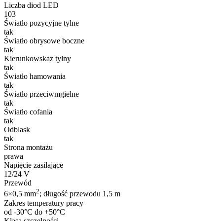
Liczba diod LED
103
Światło pozycyjne tylne
tak
Światło obrysowe boczne
tak
Kierunkowskaz tylny
tak
Światło hamowania
tak
Światło przeciwmgielne
tak
Światło cofania
tak
Odblask
tak
Strona montażu
prawa
Napięcie zasilające
12/24 V
Przewód
2
6×0,5 mm
; długość przewodu 1,5 m
Zakres temperatury pracy
od -30°C do +50°C
Klasa szczelności