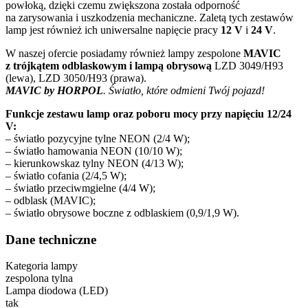
powłoką, dzięki czemu zwiększona została odporność
na zarysowania i uszkodzenia mechaniczne. Zaletą tych zestawów
lamp jest również ich uniwersalne napięcie pracy
12 V
i
24 V
.
W naszej ofercie posiadamy również lampy zespolone
MAVIC
z trójkątem odblaskowym i lampą obrysową
LZD 3049/H93
(lewa), LZD 3050/H93 (prawa).
MAVIC by HORPOL
.
Światło, które odmieni Twój pojazd!
Funkcje zestawu lamp oraz poboru mocy przy napięciu 12/24
V:
– światło pozycyjne tylne NEON (2/4 W);
– światło hamowania NEON (10/10 W);
– kierunkowskaz tylny NEON (4/13 W);
– światło cofania (2/4,5 W);
– światło przeciwmgielne (4/4 W);
– odblask (MAVIC);
– światło obrysowe boczne z odblaskiem (0,9/1,9 W).
Dane techniczne
Kategoria lampy
zespolona tylna
Lampa diodowa (LED)
tak