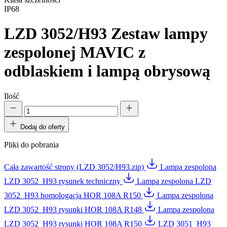
IP68
LZD 3052/H93
Zestaw lampy
zespolonej MAVIC z
odblaskiem i lampą obrysową
Ilość
Dodaj do oferty
Pliki do pobrania
Cała zawartość strony (LZD 3052/H93.zip)
Lampa zespolona
LZD 3052_H93 rysunek techniczny
Lampa zespolona LZD
3052_H93 homologacja HOR 108A R150
Lampa zespolona
LZD 3052_H93 rysunki HOR 108A R148
Lampa zespolona
LZD 3052_H93 rysunki HOR 108A R150
LZD 3051_H93