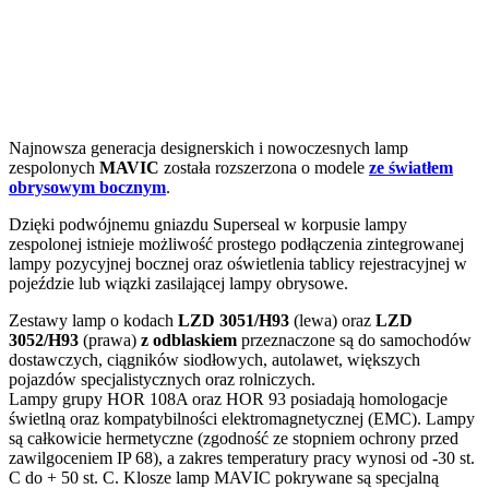
Najnowsza generacja designerskich i nowoczesnych lamp
zespolonych
MAVIC
została rozszerzona o modele
ze światłem
obrysowym bocznym
.
Dzięki podwójnemu gniazdu Superseal w korpusie lampy
zespolonej istnieje możliwość prostego podłączenia zintegrowanej
lampy pozycyjnej bocznej oraz oświetlenia tablicy rejestracyjnej w
pojeździe lub wiązki zasilającej lampy obrysowe.
Zestawy lamp o kodach
LZD 3051/H93
(lewa) oraz
LZD
3052/H93
(prawa)
z odblaskiem
przeznaczone są do samochodów
dostawczych, ciągników siodłowych, autolawet, większych
pojazdów specjalistycznych oraz rolniczych.
Lampy grupy HOR 108A oraz HOR 93 posiadają homologacje
świetlną oraz kompatybilności elektromagnetycznej (EMC). Lampy
są całkowicie hermetyczne (zgodność ze stopniem ochrony przed
zawilgoceniem IP 68), a zakres temperatury pracy wynosi od -30 st.
C do + 50 st. C. Klosze lamp MAVIC pokrywane są specjalną