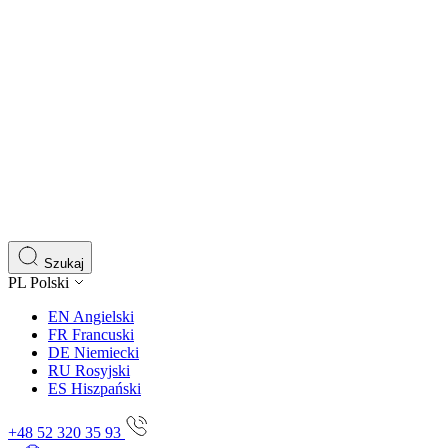
Wykorzystujemy pliki cookie do
witrynie. Informacje o tym, j
Partnerzy mogą połączyć te in
Niezbędne
Niezbędne pliki cookie mają k
nich. Te pliki cookie nie prze
Szukaj
PL
Polski
Preferencje
EN
Angielski
FR
Francuski
Pliki cookie dotyczące prefere
DE
Niemiecki
preferowany język lub region,
RU
Rosyjski
ES
Hiszpański
Statystyka
+48 52 320 35 93