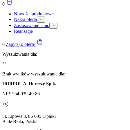
Statystyczne pliki cookie poma
0
gromadząc i zgłaszając anonim
Nowości produktowe
Nasza oferta
Marketing
Zastosowanie lamp
Marketingowe pliki cookie stos
Realizacje
istotne i interesujące dla po
0
Zapytaj o ofertę
Nieklasyfikowane
Wyszukiwania dla:
Nieklasyfikowane pliki cookie,
""
Brak wyników wyszukiwania dla:
Odrzuć
HORPOL A. Horeczy Sp.k.
NIP: 554-039-40-86
ul. Lipowa 3, 86-005 Lipniki
Białe Błota, Polska