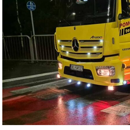
Statystyka
Statystyczne pliki cookie poma
gromadząc i zgłaszając anonim
Marketing
Marketingowe pliki cookie stos
istotne i interesujące dla po
Nieklasyfikowane
Nieklasyfikowane pliki cookie,
Odrzuć