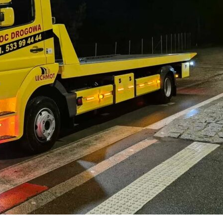
gają właścicielem stron internetowych zrozumieć, w jaki sposób różni użytkown
owe informacje.
owane są w celu śledzenia użytkowników na stronach internetowych. Celem jes
szczególnych użytkowników i tym samym bardziej cenne dla wydawców i reklamo
 to pliki, które są w procesie klasyfikowania, wraz z dostawcami poszczególnyc
Zapisz moje preferencje