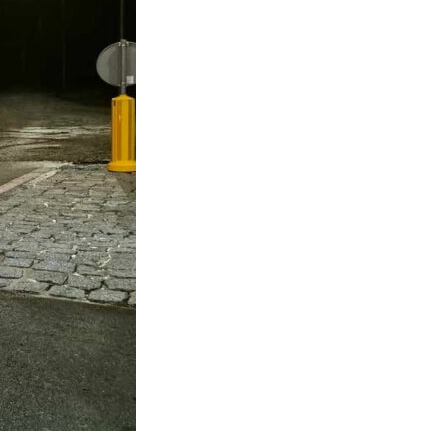
icy zachowują się na stronie,
t wyświetlanie reklam, które są
dawców strony trzeciej.
h ciasteczek.
Akceptuj wszystko