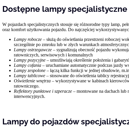
Dostępne lampy specjalistyczne
W pojazdach specjalistycznych stosuje się różnorodne typy lamp, p
oraz komfort użytkowania pojazdu. Do najczęściej wykorzystywanych
Lampy robocze
– służą do oświetlania przestrzeni roboczej wo
szczególnie po zmroku lub w złych warunkach atmosferycznyc
Lampy ostrzegawcze
– sygnalizują obecność pojazdu wykonują
ratowniczych, serwisowych i komunalnych
Lampy pozycyjne
– umożliwiają określenie położenia i gabary
Lampy cofania
– uruchamiane automatycznie podczas jazdy ws
Lampy zespolone
– łączą kilka funkcji w jednej obudowie, m.
Lampy tablicowe
– stosowane do oświetlenia tablicy rejestrac
Oświetlenie wnętrza
– wykorzystywane w kabinach kierowców,
ratowniczego.
Reflektory punktowe i szperacze
– montowane na dachach lub ma
interwencyjnych.
Lampy do pojazdów specjalistycz