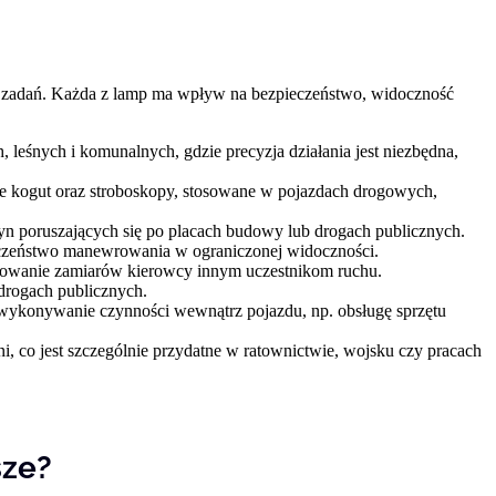
ru zadań. Każda z lamp ma wpływ na bezpieczeństwo, widoczność
 leśnych i komunalnych, gdzie precyzja działania jest niezbędna,
e kogut oraz stroboskopy, stosowane w pojazdach drogowych,
yn poruszających się po placach budowy lub drogach publicznych.
ieczeństwo manewrowania w ograniczonej widoczności.
alizowanie zamiarów kierowcy innym uczestnikom ruchu.
 drogach publicznych.
ykonywanie czynności wewnątrz pojazdu, np. obsługę sprzętu
, co jest szczególnie przydatne w ratownictwie, wojsku czy pracach
sze?