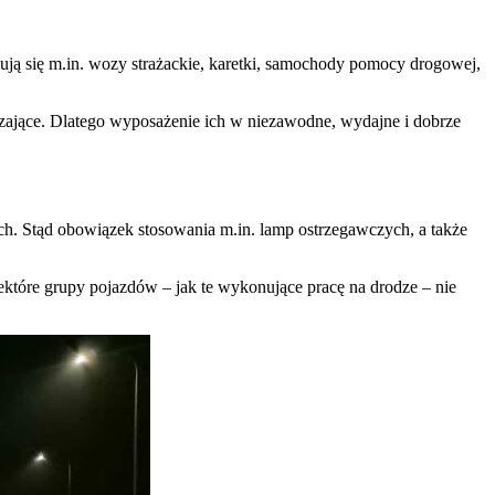
dują się m.in. wozy strażackie, karetki, samochody pomocy drogowej,
rczające. Dlatego wyposażenie ich w niezawodne, wydajne i dobrze
nalizować ruch w naszej
klamowym i analitycznym.
stania z ich usług.
ch. Stąd obowiązek stosowania m.in. lamp ostrzegawczych, a także
które grupy pojazdów – jak te wykonujące pracę na drodze – nie
łać w zamierzony sposób bez
unkcjonowanie strony, np.