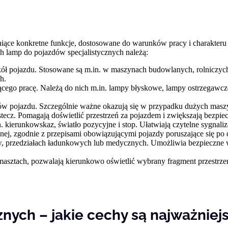
ełniące konkretne funkcje, dostosowane do warunków pracy i charakte
 lamp do pojazdów specjalistycznych należą:
kół pojazdu. Stosowane są m.in. w maszynach budowlanych, rolniczych,
h.
cego pracę. Należą do nich m.in. lampy błyskowe, lampy ostrzegawcz
tów pojazdu. Szczególnie ważne okazują się w przypadku dużych masz
tecz. Pomagają doświetlić przestrzeń za pojazdem i zwiększają bezp
in. kierunkowskaz, światło pozycyjne i stop. Ułatwiają czytelne sygn
yjnej, zgodnie z przepisami obowiązującymi pojazdy poruszające się po
 przedziałach ładunkowych lub medycznych. Umożliwia bezpieczne w
sztach, pozwalają kierunkowo oświetlić wybrany fragment przestrzeni
nych – jakie cechy są najważniej