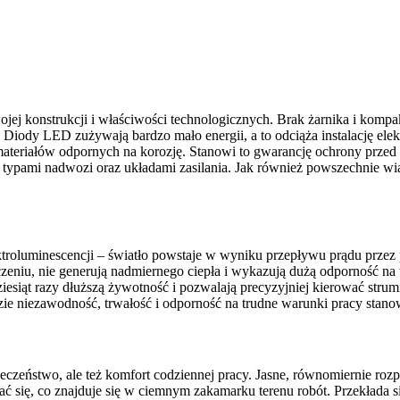
j konstrukcji i właściwości technologicznych. Brak żarnika i komp
Diody LED zużywają bardzo mało energii, a to odciąża instalację elekt
materiałów odpornych na korozję. Stanowi to gwarancję ochrony prze
 typami nadwozi oraz układami zasilania. Jak również powszechnie w
troluminescencji – światło powstaje w wyniku przepływu prądu przez
czeniu, nie generują nadmiernego ciepła i wykazują dużą odporność na
iesiąt razy dłuższą żywotność i pozwalają precyzyjniej kierować str
zie niezawodność, trwałość i odporność na trudne warunki pracy stano
eczeństwo, ale też komfort codziennej pracy. Jasne, równomiernie rozp
ać się, co znajduje się w ciemnym zakamarku terenu robót. Przekłada 