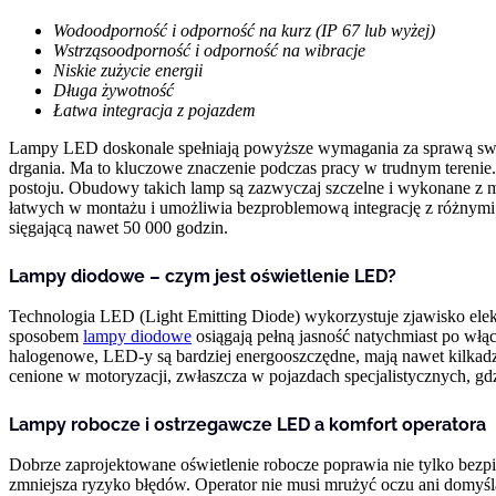
Wodoodporność i odporność na kurz (IP 67 lub wyżej)
Wstrząsoodporność i odporność na wibracje
Niskie zużycie energii
Długa żywotność
Łatwa integracja z pojazdem
Lampy LED doskonale spełniają powyższe wymagania za sprawą swoje
drgania. Ma to kluczowe znaczenie podczas pracy w trudnym terenie. 
postoju. Obudowy takich lamp są zazwyczaj szczelne i wykonane z 
łatwych w montażu i umożliwia bezproblemową integrację z różnymi
sięgającą nawet 50 000 godzin.
Lampy diodowe – czym jest oświetlenie LED?
Technologia LED (Light Emitting Diode) wykorzystuje zjawisko elek
sposobem
lampy diodowe
osiągają pełną jasność natychmiast po włą
halogenowe, LED-y są bardziej energooszczędne, mają nawet kilkadz
cenione w motoryzacji, zwłaszcza w pojazdach specjalistycznych, gd
Lampy robocze i ostrzegawcze LED a komfort operatora
Dobrze zaprojektowane oświetlenie robocze poprawia nie tylko bezpi
zmniejsza ryzyko błędów. Operator nie musi mrużyć oczu ani domyśl