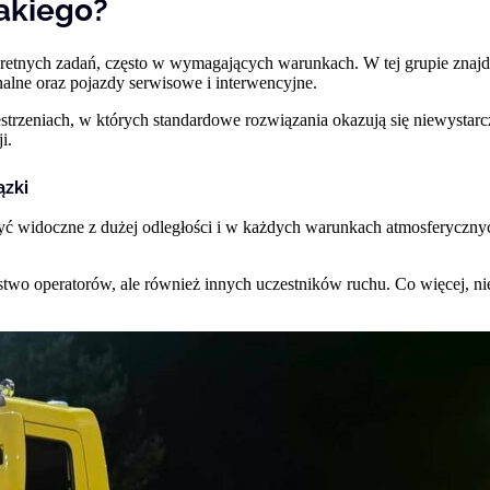
takiego?
onkretnych zadań, często w wymagających warunkach. W tej grupie znaj
alne oraz pojazdy serwisowe i interwencyjne.
zestrzeniach, w których standardowe rozwiązania okazują się niewysta
i.
ązki
 spersonalizowania treści i reklam, aby oferować funkcje społecznościowe i a
ak korzystasz z naszej witryny, udostępniamy partnerom społecznościowym, re
formacje z innymi danymi otrzymanymi od Ciebie lub uzyskanymi podczas korzy
być widoczne z dużej odległości i w każdych warunkach atmosferyczny
wo operatorów, ale również innych uczestników ruchu. Co więcej, nie
luczowe znaczenie dla podstawowych funkcji witryny i witryna nie będzie dzia
chowują żadnych danych umożliwiających identyfikację osoby.
ncji umożliwiają stronie zapamiętanie informacji, które zmieniają wygląd lub f
 w którym znajduje się użytkownik.