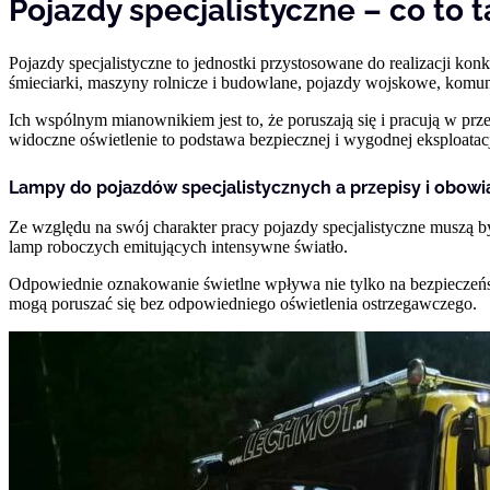
Pojazdy specjalistyczne – co to 
Pojazdy specjalistyczne to jednostki przystosowane do realizacji k
śmieciarki, maszyny rolnicze i budowlane, pojazdy wojskowe, komun
Ich wspólnym mianownikiem jest to, że poruszają się i pracują w pr
widoczne oświetlenie to podstawa bezpiecznej i wygodnej eksploatacj
Lampy do pojazdów specjalistycznych a przepisy i obowi
Wykorzystujemy pliki cookie do
witrynie. Informacje o tym, j
Partnerzy mogą połączyć te in
Ze względu na swój charakter pracy pojazdy specjalistyczne muszą 
lamp roboczych emitujących intensywne światło.
Odpowiednie oznakowanie świetlne wpływa nie tylko na bezpieczeńst
Niezbędne
mogą poruszać się bez odpowiedniego oświetlenia ostrzegawczego.
Niezbędne pliki cookie mają k
nich. Te pliki cookie nie prze
Preferencje
Pliki cookie dotyczące prefere
preferowany język lub region,