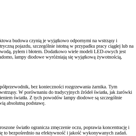
aktowa budowa czynią je wyjątkowo odpornymi na wstrząsy i
ryczną pojazdu, szczególnie istotną w przypadku pracy ciągłej lub na
d wodą, pyłem i błotem. Dodatkowo wiele modeli LED-owych jest
iadomo, lampy diodowe wyróżniają się wyjątkową żywotnością,
 półprzewodnik, bez konieczności rozgrzewania żarnika. Tym
 wstrząsy. W porównaniu do tradycyjnych źródeł światła, jak żarówki
umieniem światła. Z tych powodów lampy diodowe są szczególnie
wią absolutną podstawę.
roszone światło ogranicza zmęczenie oczu, poprawia koncentrację i
się to bezpośrednio na efektywność i jakość wykonywanych zadań.