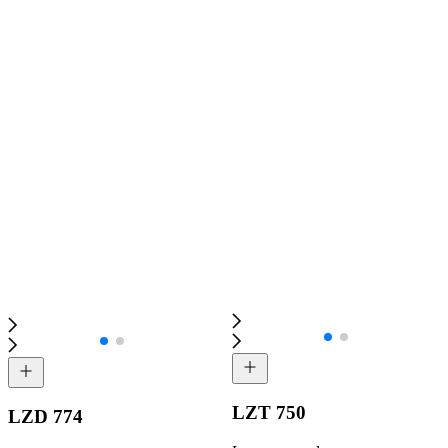
LZT 750
LZD 774