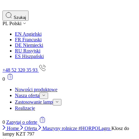
preferowany język lub region, w którym znajduje się użytkownik.
Szukaj
Statystyka
PL
Polski
Statystyczne pliki cookie pomagają właścicielem stron internetowych
EN
Angielski
zrozumieć, w jaki sposób różni użytkownicy zachowują się na stronie,
FR
Francuski
gromadząc i zgłaszając anonimowe informacje.
DE
Niemiecki
RU
Rosyjski
ES
Hiszpański
Marketing
Marketingowe pliki cookie stosowane są w celu śledzenia
+48 52 320 35 93
użytkowników na stronach internetowych. Celem jest wyświetlanie
reklam, które są istotne i interesujące dla poszczególnych
0
użytkowników i tym samym bardziej cenne dla wydawców i
reklamodawców strony trzeciej.
Nowości produktowe
Nasza oferta
Zastosowanie lamp
Nieklasyfikowane
Realizacje
Nieklasyfikowane pliki cookie, to pliki, które są w procesie
klasyfikowania, wraz z dostawcami poszczególnych ciasteczek.
0
Zapytaj o ofertę
Home
Oferta
Maszyny rolnicze #HORPOLagro
Klosz do
lampy KZT 797
Odrzuć