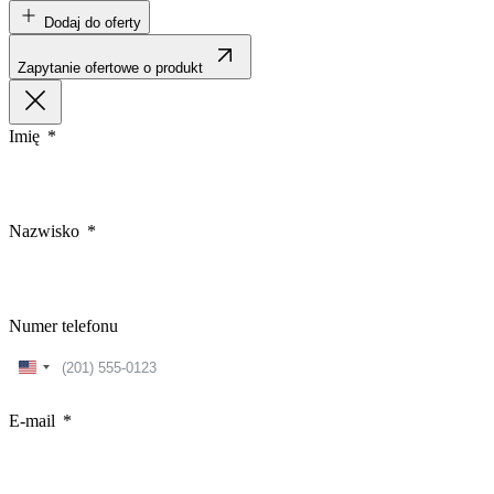
Dodaj do oferty
Zapytanie ofertowe o produkt
Imię
Nazwisko
Numer telefonu
United
States
+1
E-mail