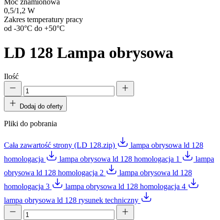
Moc znamionowa
0,5/1,2 W
Zakres temperatury pracy
od -30°C do +50°C
LD 128
Lampa obrysowa
Ilość
Dodaj do oferty
Pliki do pobrania
Cała zawartość strony (LD 128.zip)
lampa obrysowa ld 128
homologacja
lampa obrysowa ld 128 homologacja 1
lampa
obrysowa ld 128 homologacja 2
lampa obrysowa ld 128
homologacja 3
lampa obrysowa ld 128 homologacja 4
lampa obrysowa ld 128 rysunek techniczny