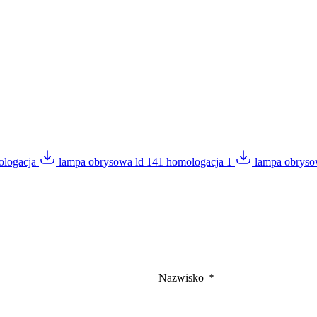
ologacja
lampa obrysowa ld 141 homologacja 1
lampa obryso
Nazwisko