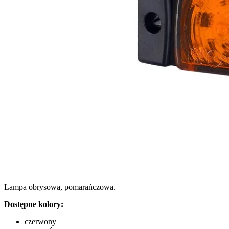
Wykorzystujemy pliki cookie do
witrynie. Informacje o tym, j
Partnerzy mogą połączyć te in
Niezbędne
Niezbędne pliki cookie mają k
nich. Te pliki cookie nie prze
Lampa obrysowa, pomarańczowa.
Preferencje
Dostępne kolory:
Pliki cookie dotyczące prefere
preferowany język lub region,
czerwony