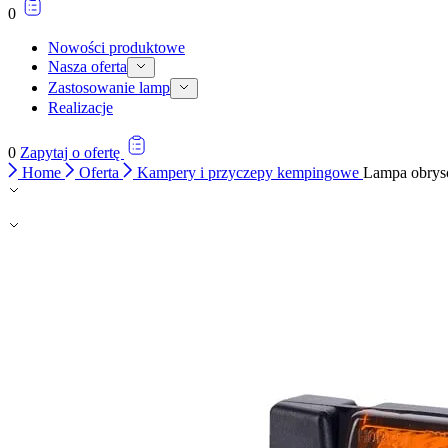
0
Nowości produktowe
Nasza oferta
Zastosowanie lamp
Realizacje
0
Zapytaj o ofertę
Home
Oferta
Kampery i przyczepy kempingowe
Lampa obry