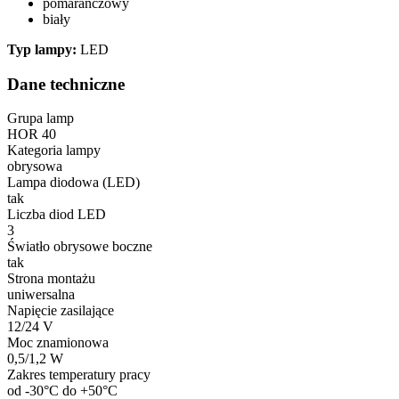
pomarańczowy
biały
Statystyka
Typ lampy:
LED
Statystyczne pliki cookie poma
gromadząc i zgłaszając anonim
Dane techniczne
Marketing
Grupa lamp
HOR 40
Marketingowe pliki cookie stos
Kategoria lampy
istotne i interesujące dla po
obrysowa
Lampa diodowa (LED)
tak
Nieklasyfikowane
Liczba diod LED
3
Nieklasyfikowane pliki cookie,
Światło obrysowe boczne
tak
Strona montażu
Odrzuć
uniwersalna
Napięcie zasilające
12/24 V
Moc znamionowa
0,5/1,2 W
Zakres temperatury pracy
od -30°C do +50°C