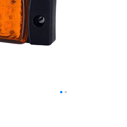
 spersonalizowania treści i reklam, aby oferować funkcje społecznościowe i a
ak korzystasz z naszej witryny, udostępniamy partnerom społecznościowym, re
formacje z innymi danymi otrzymanymi od Ciebie lub uzyskanymi podczas korzy
luczowe znaczenie dla podstawowych funkcji witryny i witryna nie będzie dzia
chowują żadnych danych umożliwiających identyfikację osoby.
ncji umożliwiają stronie zapamiętanie informacji, które zmieniają wygląd lub f
 w którym znajduje się użytkownik.